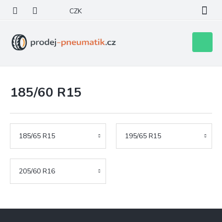
Přejít
CZK
na
obsah
Nákupní
košík
185/60 R15
185/65 R15
195/65 R15
205/60 R16
Z