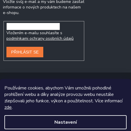
Vložte svůj e-mail a my vám budeme zasílat
informace o nových produktech na našem
e-shopu.
Vložením e-mailu souhlasíte s
podmínkami ochrany osobních údajů
PŘIHLÁSIT SE
Používáme cookies, abychom Vám umožnili pohodlné
prohlížení webu a díky analýze provozu webu neustále
Copyright 2026
Prodej-pneumatik.cz
. Všechna práva vyhrazena.
zlepšovali jeho funkce, výkon a použitelnost. Více informací
Grafický návrh vytvořil a na Shoptet implementoval
Tomáš Hlad
&
zde
.
Shoptetak.cz
.
Nastavení
Vytvořil Shoptet