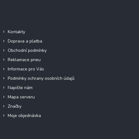
á
p
a
Důležité informace
t
í
Kontakty
Doprava a platba
Obchodní podmínky
Reklamace pneu
Informace pro Vás
Podmínky ochrany osobních údajů
Napište nám
Mapa serveru
Značky
Moje objednávka