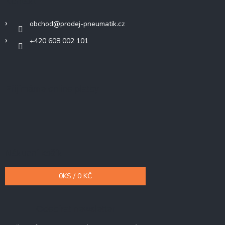
Kontakt
obchod
@
prodej-pneumatik.cz
+420 608 002 101
Přijímáme online platby
Nákupní košík
0
KS /
0 KČ
Odebírat newsletter