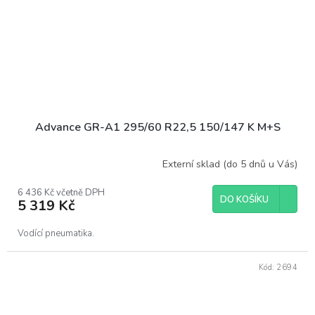
Advance GR-A1 295/60 R22,5 150/147 K M+S
Externí sklad (do 5 dnů u Vás)
6 436 Kč včetně DPH
DO KOŠÍKU
5 319 Kč
Vodící pneumatika.
Kód:
2694