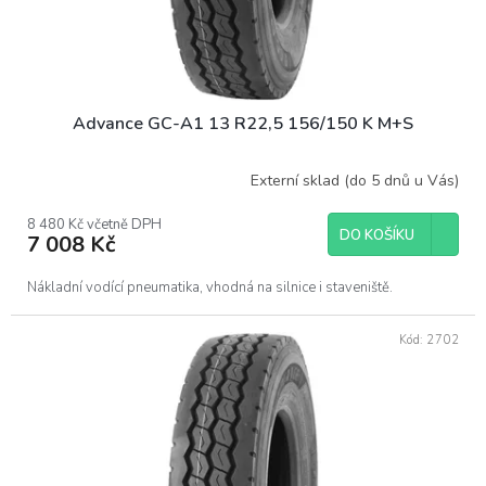
k
t
ů
Advance GC-A1 13 R22,5 156/150 K M+S
Externí sklad (do 5 dnů u Vás)
8 480 Kč včetně DPH
DO KOŠÍKU
7 008 Kč
Nákladní vodící pneumatika, vhodná na silnice i staveniště.
Kód:
2702