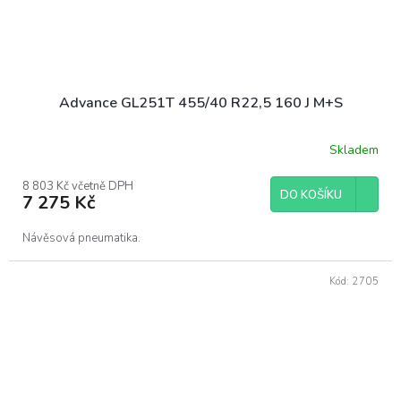
Advance GL251T 455/40 R22,5 160 J M+S
Skladem
8 803 Kč včetně DPH
DO KOŠÍKU
7 275 Kč
Návěsová pneumatika.
Kód:
2705