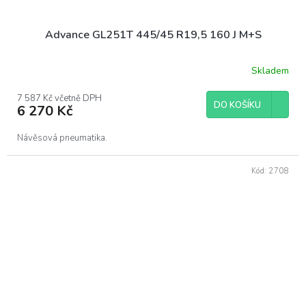
Advance GL251T 445/45 R19,5 160 J M+S
Skladem
7 587 Kč včetně DPH
DO KOŠÍKU
6 270 Kč
Návěsová pneumatika.
Kód:
2708