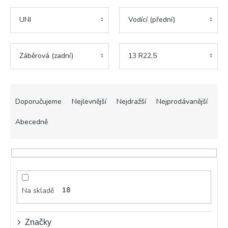
UNI
Vodící (přední)
Záběrová (zadní)
13 R22,5
Ř
a
Doporučujeme
Nejlevnější
Nejdražší
Nejprodávanější
z
e
Abecedně
n
í
p
r
o
d
Na skladě
18
u
k
t
Značky