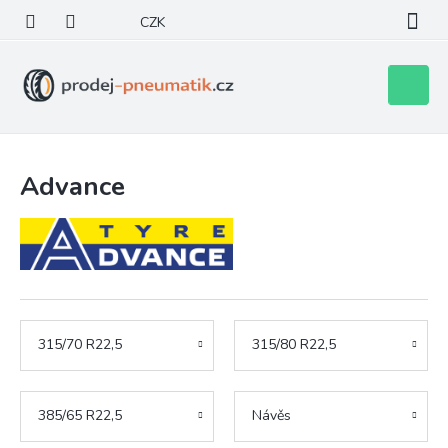
Přejít
CZK
na
obsah
Nákupní
košík
Advance
315/70 R22,5
315/80 R22,5
385/65 R22,5
Návěs