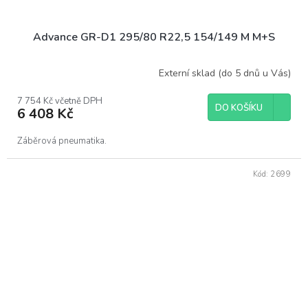
Advance GR-D1 295/80 R22,5 154/149 M M+S
Externí sklad (do 5 dnů u Vás)
7 754 Kč včetně DPH
DO KOŠÍKU
6 408 Kč
Záběrová pneumatika.
Kód:
2699