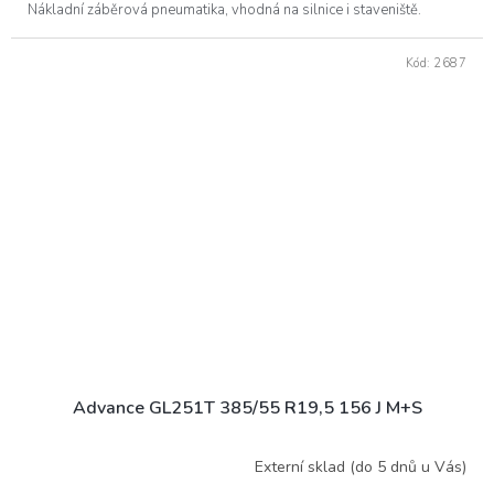
Nákladní záběrová pneumatika, vhodná na silnice i staveniště.
Kód:
2687
Advance GL251T 385/55 R19,5 156 J M+S
Externí sklad (do 5 dnů u Vás)