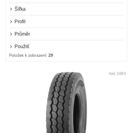
ů
Šířka
Profil
Průměr
Použití
Položek k zobrazení:
29
V
Kód:
2690
ý
p
i
s
p
r
o
d
u