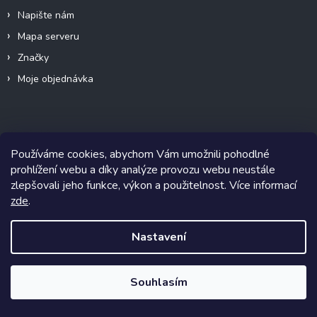
Napište nám
Mapa serveru
Značky
Moje objednávka
Kontakt
Používáme cookies, abychom Vám umožnili pohodlné
obchod
@
prodej-pneumatik.cz
prohlížení webu a díky analýze provozu webu neustále
zlepšovali jeho funkce, výkon a použitelnost. Více informací
+420 608 002 101
zde
.
Nastavení
Přijímáme online platby
Souhlasím