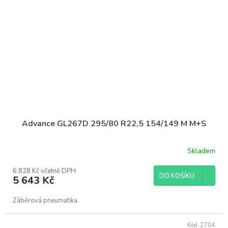
Advance GL267D 295/80 R22,5 154/149 M M+S
Skladem
6 828 Kč včetně DPH
DO KOŠÍKU
5 643 Kč
Záběrová pneumatika.
Kód:
2704