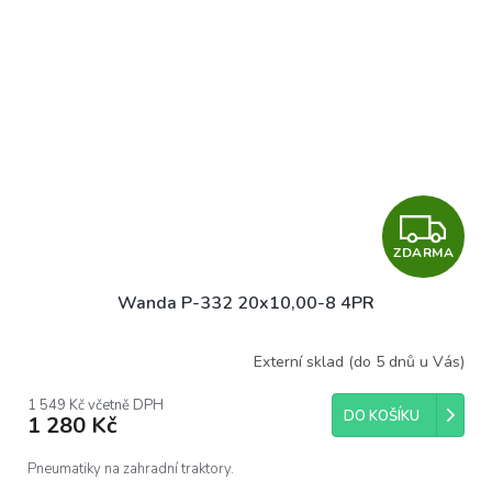
Z
ZDARMA
D
Wanda P-332 20x10,00-8 4PR
A
R
Externí sklad (do 5 dnů u Vás)
M
1 549 Kč včetně DPH
DO KOŠÍKU
1 280 Kč
A
Pneumatiky na zahradní traktory.