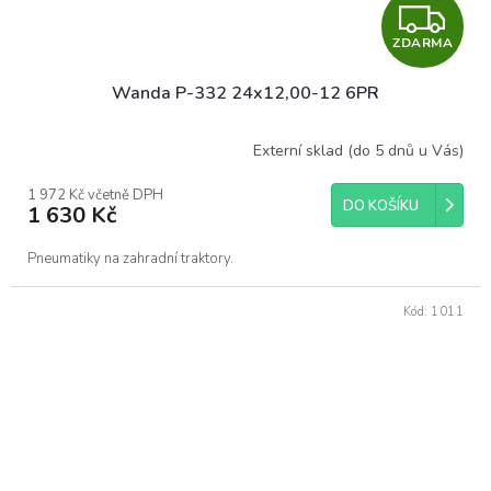
Z
ZDARMA
D
Wanda P-332 24x12,00-12 6PR
A
R
Externí sklad (do 5 dnů u Vás)
M
1 972 Kč včetně DPH
DO KOŠÍKU
1 630 Kč
A
Pneumatiky na zahradní traktory.
Kód:
1011