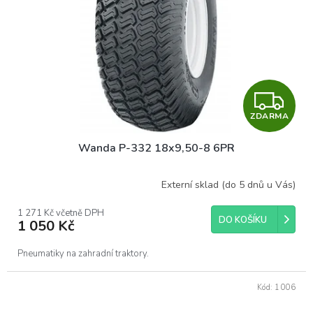
Z
ZDARMA
D
Wanda P-332 18x9,50-8 6PR
A
R
Externí sklad (do 5 dnů u Vás)
M
1 271 Kč včetně DPH
DO KOŠÍKU
1 050 Kč
A
Pneumatiky na zahradní traktory.
Kód:
1006