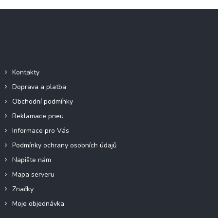
l
Z
á
á
d
p
a
c
a
Důležité informace
í
t
p
í
r
Kontakty
v
Doprava a platba
k
y
Obchodní podmínky
v
Reklamace pneu
ý
p
Informace pro Vás
i
Podmínky ochrany osobních údajů
s
u
Napište nám
Mapa serveru
Značky
Moje objednávka