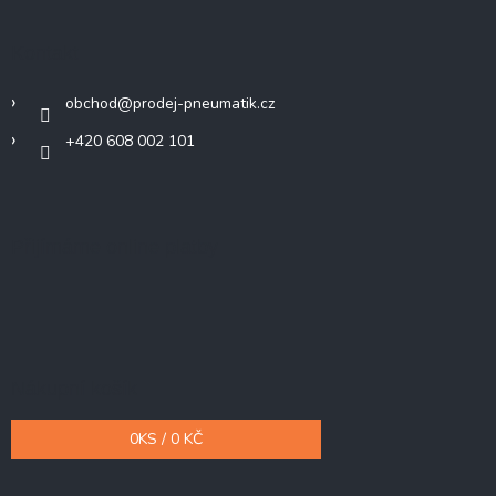
Kontakt
obchod
@
prodej-pneumatik.cz
+420 608 002 101
Přijímáme online platby
Nákupní košík
0
KS /
0 KČ