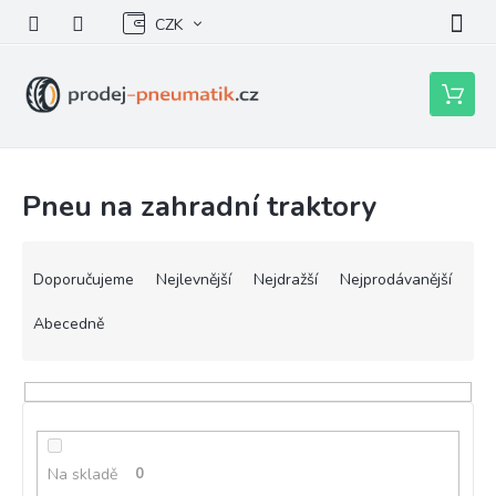
Přejít
CZK
na
obsah
Nákupní
košík
Pneu na zahradní traktory
Ř
a
Doporučujeme
Nejlevnější
Nejdražší
Nejprodávanější
z
e
Abecedně
n
í
p
r
o
d
Na skladě
0