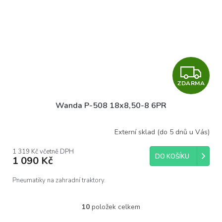
Z
ZDARMA
D
Wanda P-508 18x8,50-8 6PR
A
R
Externí sklad (do 5 dnů u Vás)
M
1 319 Kč včetně DPH
DO KOŠÍKU
1 090 Kč
A
Pneumatiky na zahradní traktory.
10
položek celkem
O
v