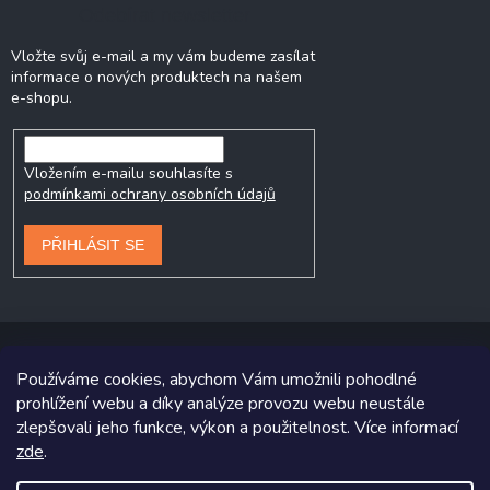
Odebírat newsletter
Vložte svůj e-mail a my vám budeme zasílat
informace o nových produktech na našem
e-shopu.
Vložením e-mailu souhlasíte s
podmínkami ochrany osobních údajů
PŘIHLÁSIT SE
Používáme cookies, abychom Vám umožnili pohodlné
prohlížení webu a díky analýze provozu webu neustále
Copyright 2026
Prodej-pneumatik.cz
. Všechna práva vyhrazena.
zlepšovali jeho funkce, výkon a použitelnost. Více informací
Grafický návrh vytvořil a na Shoptet implementoval
Tomáš Hlad
&
zde
.
Shoptetak.cz
.