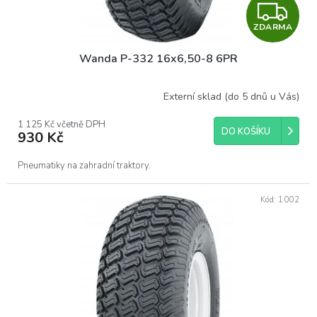
t
Z
ů
ZDARMA
D
Wanda P-332 16x6,50-8 6PR
A
R
Externí sklad (do 5 dnů u Vás)
M
1 125 Kč včetně DPH
DO KOŠÍKU
930 Kč
A
Pneumatiky na zahradní traktory.
Kód:
1002