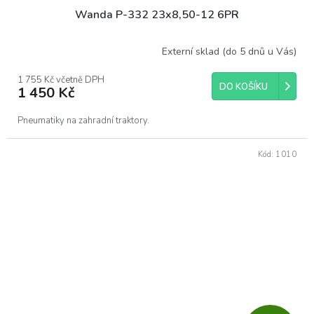
Wanda P-332 23x8,50-12 6PR
A
R
Externí sklad (do 5 dnů u Vás)
M
1 755 Kč včetně DPH
DO KOŠÍKU
1 450 Kč
A
Pneumatiky na zahradní traktory.
Kód:
1010