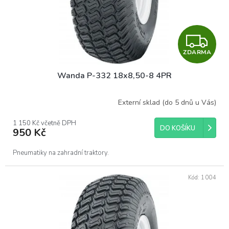
Z
ZDARMA
D
Wanda P-332 18x8,50-8 4PR
A
R
Externí sklad (do 5 dnů u Vás)
M
1 150 Kč včetně DPH
DO KOŠÍKU
950 Kč
A
Pneumatiky na zahradní traktory.
Kód:
1004