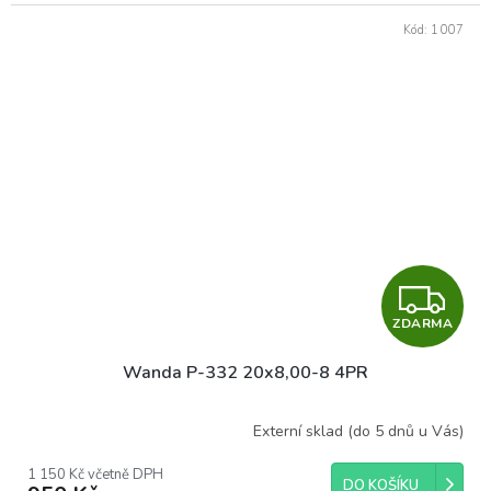
Kód:
1007
Z
ZDARMA
D
Wanda P-332 20x8,00-8 4PR
A
R
Externí sklad (do 5 dnů u Vás)
M
1 150 Kč včetně DPH
DO KOŠÍKU