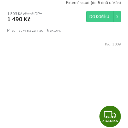
R
Externí sklad (do 5 dnů u Vás)
M
1 803 Kč včetně DPH
DO KOŠÍKU
1 490 Kč
A
Pneumatiky na zahradní traktory.
Kód:
1009
Z
ZDARMA
D