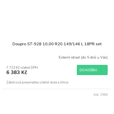
Doupro ST-928 10,00 R20 149/146 L 18PR set
Externí sklad (do 5 dnů u Vás)
7 723 Kč včetně DPH
DO KOŠÍKU
6 383 Kč
Záběrová pneumatika včetně duše a límce.
Kód:
2588