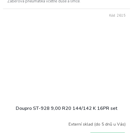
Záběrová pneumatika včetně duše a límce.
Kód:
2615
Doupro ST-928 9,00 R20 144/142 K 16PR set
Externí sklad (do 5 dnů u Vás)