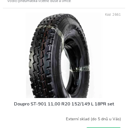
Vodící pneumatika včetně duše a límce.
Kód:
2661
Doupro ST-901 11,00 R20 152/149 L 18PR set
Externí sklad (do 5 dnů u Vás)