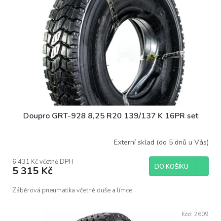
p
r
o
d
u
k
t
ů
Doupro GRT-928 8,25 R20 139/137 K 16PR set
Externí sklad (do 5 dnů u Vás)
6 431 Kč včetně DPH
DO KOŠÍKU
5 315 Kč
Záběrová pneumatika včetně duše a límce.
Kód:
2609