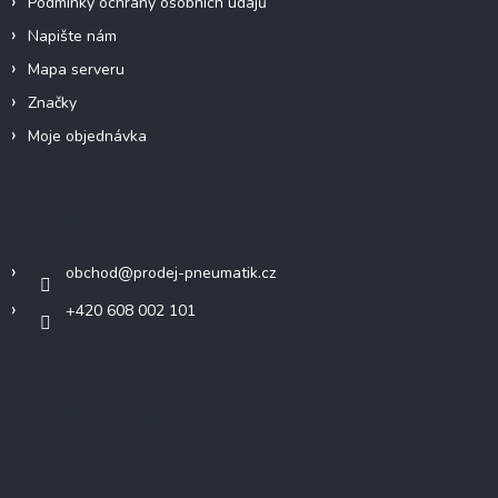
Podmínky ochrany osobních údajů
s
u
Napište nám
Mapa serveru
Značky
Moje objednávka
Kontakt
obchod
@
prodej-pneumatik.cz
+420 608 002 101
Přijímáme online platby