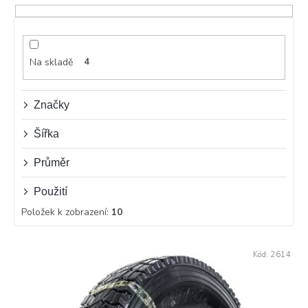
í
p
r
o
d
Na skladě
4
u
k
t
Značky
ů
Šířka
Průměr
Použití
Položek k zobrazení:
10
V
Kód:
2614
ý
p
i
s