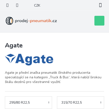
Přejít
CZK
na
obsah
Nákupní
košík
Agate
Agate je přední značka pneumatik čínského producenta
specializující se na kategorii „Truck & Bus“, která nabízí širokou
škálu dezénů pro všestranné využití.
295/80 R22,5
315/70 R22,5