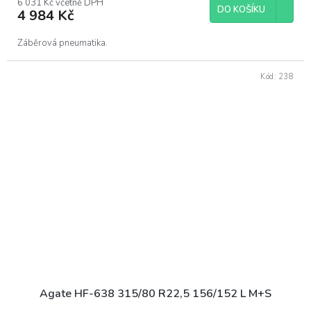
6 031 Kč včetně DPH
DO KOŠÍKU
4 984 Kč
Záběrová pneumatika.
Kód:
238
Agate HF-638 315/80 R22,5 156/152 L M+S