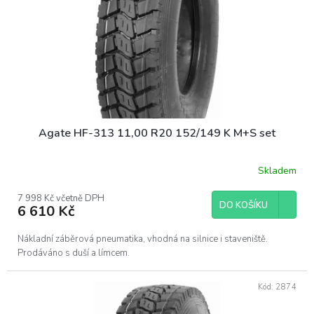
o
d
u
k
t
ů
Agate HF-313 11,00 R20 152/149 K M+S set
Skladem
7 998 Kč včetně DPH
DO KOŠÍKU
6 610 Kč
Nákladní záběrová pneumatika, vhodná na silnice i staveniště.
Prodáváno s duší a límcem.
Kód:
2874