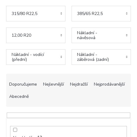
315/80 R22,5
385/65 R22,5
Nákladní -
12,00 R20
návěsová
Nákladní - vodící
Nákladní -
(přední)
záběrová (zadní)
Ř
a
Doporučujeme
Nejlevnější
Nejdražší
Nejprodávanější
z
e
Abecedně
n
í
p
r
o