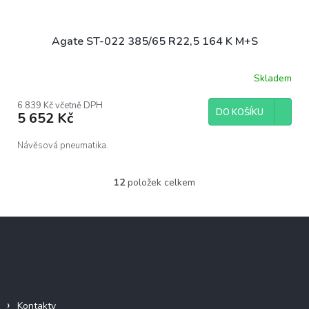
Agate ST-022 385/65 R22,5 164 K M+S
Skladem
6 839 Kč včetně DPH
DO KOŠÍKU
5 652 Kč
Návěsová pneumatika.
12
položek celkem
O
v
l
Z
á
á
d
p
a
c
a
Důležité informace
í
t
p
í
r
Kontakty