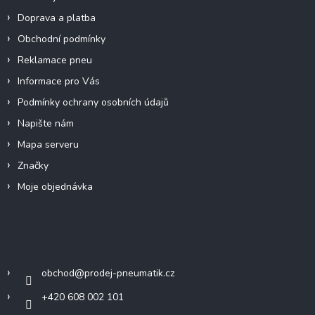
v
Doprava a platba
k
y
Obchodní podmínky
v
Reklamace pneu
ý
p
Informace pro Vás
i
Podmínky ochrany osobních údajů
s
u
Napište nám
Mapa serveru
Značky
Moje objednávka
Kontakt
obchod
@
prodej-pneumatik.cz
+420 608 002 101