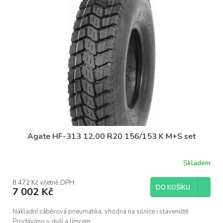
Agate HF-313 12,00 R20 156/153 K M+S set
Skladem
8 472 Kč včetně DPH
DO KOŠÍKU
7 002 Kč
Nákladní záběrová pneumatika, vhodná na silnice i staveniště.
Prodáváno s duší a límcem.