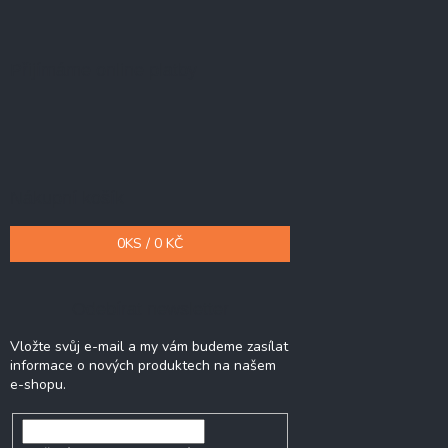
Přijímáme online platby
Nákupní košík
0
KS /
0 KČ
Odebírat newsletter
Vložte svůj e-mail a my vám budeme zasílat
informace o nových produktech na našem
e-shopu.