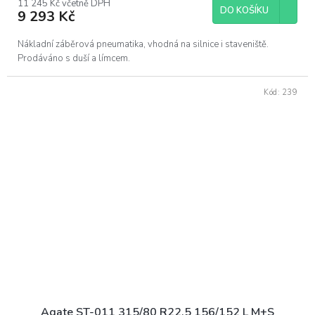
11 245 Kč včetně DPH
DO KOŠÍKU
9 293 Kč
Nákladní záběrová pneumatika, vhodná na silnice i staveniště.
Prodáváno s duší a límcem.
Kód:
239
Agate ST-011 315/80 R22,5 156/152 L M+S