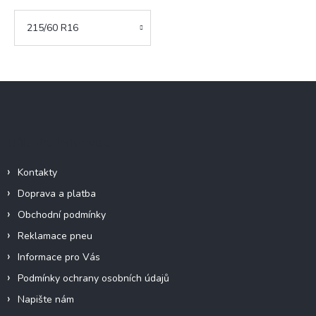
215/60 R16
Z
á
p
a
Důležité informace
t
í
Kontakty
Doprava a platba
Obchodní podmínky
Reklamace pneu
Informace pro Vás
Podmínky ochrany osobních údajů
Napište nám