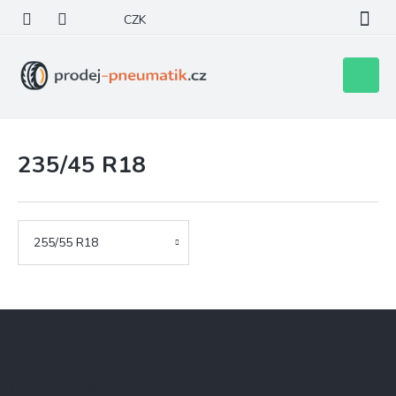
Přejít
CZK
na
obsah
Nákupní
košík
235/45 R18
255/55 R18
Z
á
p
a
Důležité informace