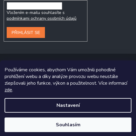
Vložením e-mailu souhlasíte s
podmínkami ochrany osobních údajů
PŘIHLÁSIT SE
Používáme cookies, abychom Vám umožnili pohodlné
prohlížení webu a díky analýze provozu webu neustále
Copyright 2026
Prodej-pneumatik.cz
. Všechna práva vyhrazena.
zlepšovali jeho funkce, výkon a použitelnost. Více informací
Grafický návrh vytvořil a na Shoptet implementoval
Tomáš Hlad
&
zde
.
Shoptetak.cz
.
Nastavení
Vytvořil Shoptet
Souhlasím