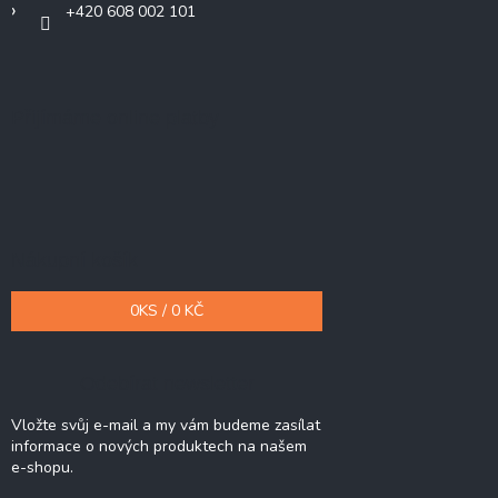
+420 608 002 101
Přijímáme online platby
Nákupní košík
0
KS /
0 KČ
Odebírat newsletter
Vložte svůj e-mail a my vám budeme zasílat
informace o nových produktech na našem
e-shopu.