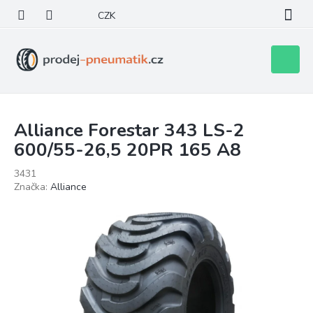
Přejít
CZK
na
obsah
Nákupní
košík
Alliance Forestar 343 LS-2
600/55-26,5 20PR 165 A8
3431
Značka:
Alliance