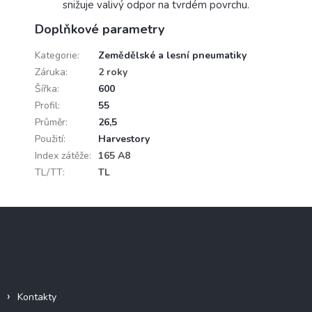
snižuje valivý odpor na tvrdém povrchu.
Doplňkové parametry
Kategorie
:
Zemědělské a lesní pneumatiky
Záruka
:
2 roky
Šířka
:
600
Profil
:
55
Průměr
:
26,5
Použití
:
Harvestory
Index zátěže
:
165 A8
TL/TT
:
TL
Z
á
p
a
Důležité informace
t
í
Kontakty