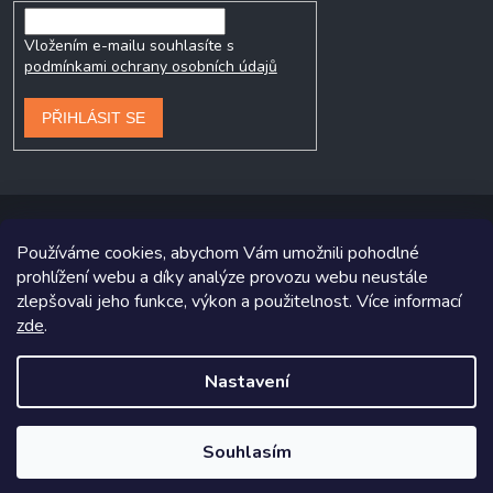
Vložením e-mailu souhlasíte s
podmínkami ochrany osobních údajů
PŘIHLÁSIT SE
Používáme cookies, abychom Vám umožnili pohodlné
prohlížení webu a díky analýze provozu webu neustále
Copyright 2026
Prodej-pneumatik.cz
. Všechna práva vyhrazena.
zlepšovali jeho funkce, výkon a použitelnost. Více informací
Grafický návrh vytvořil a na Shoptet implementoval
Tomáš Hlad
&
zde
.
Shoptetak.cz
.
Nastavení
Vytvořil Shoptet
Souhlasím