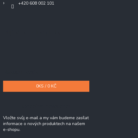
+420 608 002 101
Přijímáme online platby
Nákupní košík
0
KS /
0 KČ
Odebírat newsletter
Vložte svůj e-mail a my vám budeme zasílat
informace o nových produktech na našem
e-shopu.