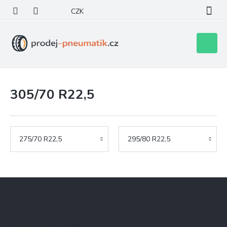
Přejít
CZK
na
obsah
Nákupní
košík
305/70 R22,5
275/70 R22,5
295/80 R22,5
Z
á
p
a
Důležité informace