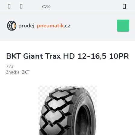
Přejít
CZK
na
obsah
Nákupní
košík
BKT Giant Trax HD 12-16,5 10PR
773
Značka:
BKT