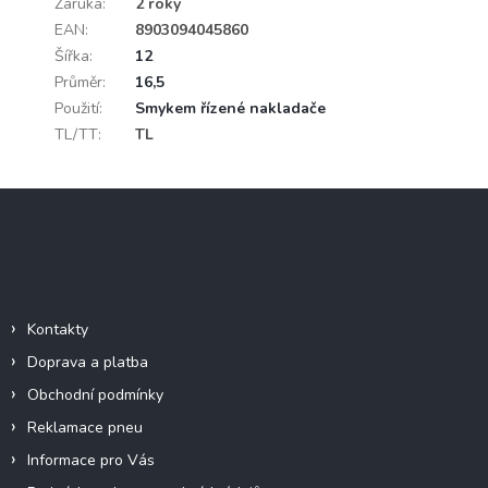
Záruka
:
2 roky
EAN
:
8903094045860
Šířka
:
12
Průměr
:
16,5
Použití
:
Smykem řízené nakladače
TL/TT
:
TL
Z
á
p
a
Důležité informace
t
í
Kontakty
Doprava a platba
Obchodní podmínky
Reklamace pneu
Informace pro Vás