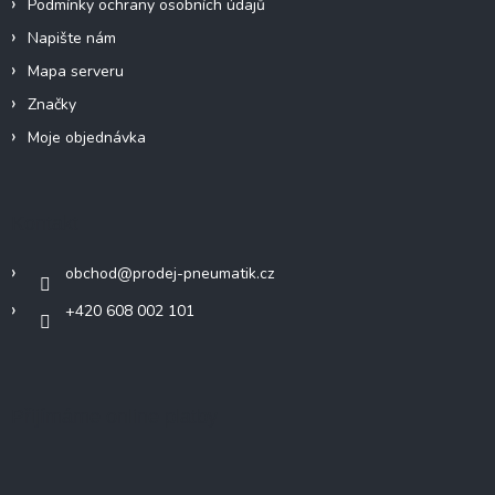
Podmínky ochrany osobních údajů
Napište nám
Mapa serveru
Značky
Moje objednávka
Kontakt
obchod
@
prodej-pneumatik.cz
+420 608 002 101
Přijímáme online platby