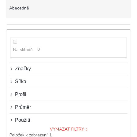
z
e
Abecedně
n
í
p
r
o
d
Na skladě
0
u
k
t
Značky
ů
Šířka
Profil
Průměr
Použití
VYMAZAT FILTRY
Položek k zobrazení:
1