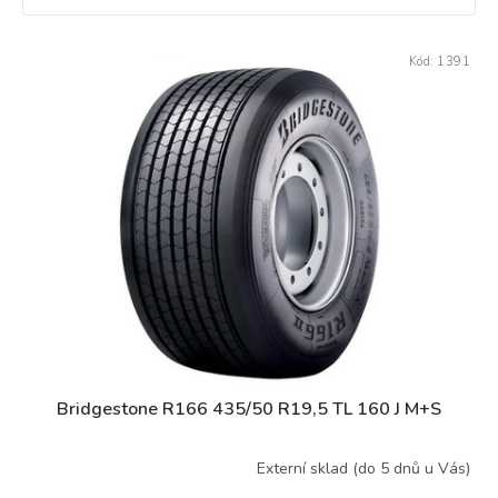
V
Kód:
1391
ý
p
i
s
p
r
o
d
u
k
t
ů
Bridgestone R166 435/50 R19,5 TL 160 J M+S
Externí sklad (do 5 dnů u Vás)