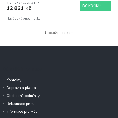
15 562 Kč včetně DPH
DO KOŠÍKU
12 861 Kč
Návěsová pneumatika.
1
položek celkem
O
v
l
Z
á
á
d
p
a
c
a
Důležité informace
í
t
p
í
r
Kontakty
v
Doprava a platba
k
y
Obchodní podmínky
v
Reklamace pneu
ý
p
Informace pro Vás
i