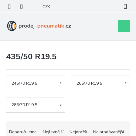
Přejít
CZK
na
obsah
Nákupní
košík
435/50 R19,5
245/70 R19,5
265/70 R19,5
285/70 R19,5
Ř
a
Doporučujeme
Nejlevnější
Nejdražší
Nejprodávanější