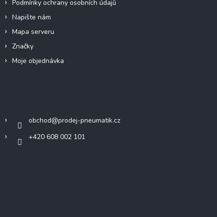
Podmínky ochrany osobních údajů
s
u
Napište nám
Mapa serveru
Značky
Moje objednávka
Kontakt
obchod
@
prodej-pneumatik.cz
+420 608 002 101
Přijímáme online platby