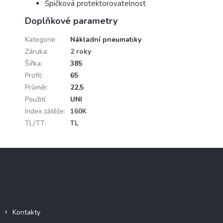
Špičková protektorovatelnost
Doplňkové parametry
Kategorie
:
Nákladní pneumatiky
Záruka
:
2 roky
Šířka
:
385
Profil
:
65
Průměr
:
22,5
Použití
:
UNI
Index zátěže
:
160K
TL/TT
:
TL
Z
á
p
a
Důležité informace
t
í
Kontakty