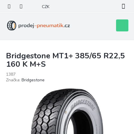
Přejít
CZK
na
obsah
Nákupní
košík
Bridgestone MT1+ 385/65 R22,5
160 K M+S
1387
Značka:
Bridgestone