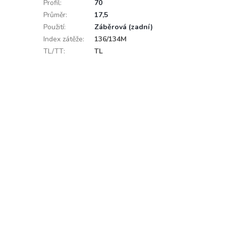
Profil
:
70
Průměr
:
17,5
Použití
:
Záběrová (zadní)
Index zátěže
:
136/134M
TL/TT
:
TL