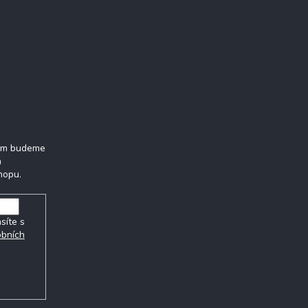
tter
vám budeme
h
hopu.
síte s
obních