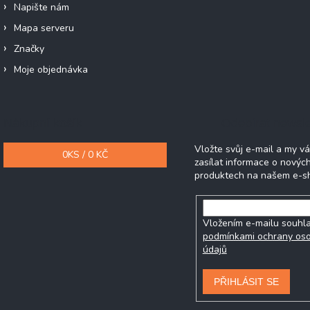
Napište nám
Mapa serveru
Značky
Moje objednávka
Nákupní košík
Odebírat newsle
Vložte svůj e-mail a my 
0
KS /
0 KČ
zasílat informace o novýc
produktech na našem e-s
Vložením e-mailu souhla
podmínkami ochrany os
údajů
PŘIHLÁSIT SE