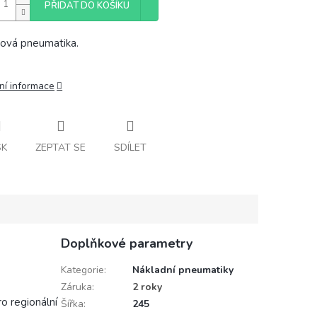
PŘIDAT DO KOŠÍKU
ová pneumatika.
ní informace
SK
ZEPTAT SE
SDÍLET
Doplňkové parametry
Kategorie
:
Nákladní pneumatiky
Záruka
:
2 roky
o regionální
Šířka
:
245