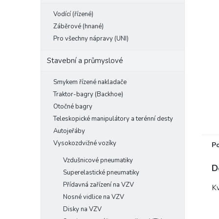
e
Vodící (řízené)
l
Záběrové (hnané)
Pro všechny nápravy (UNI)
Stavební a průmyslové
Smykem řízené nakladače
Traktor-bagry (Backhoe)
Otočné bagry
Teleskopické manipulátory a terénní desty
Autojeřáby
Vysokozdvižné vozíky
P
Vzdušnicové pneumatiky
D
Superelastické pneumatiky
Přídavná zařízení na VZV
Kv
Nosné vidlice na VZV
Disky na VZV