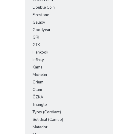
CrossWind
Double Coin
Firestone
Galaxy
Goodyear
GRI
GTK
Hankook
Infinity
Kama
Michelin
Orium
Otani
ÖZKA
Triangle
Tyrex (Cordiant)
Solideal (Camso)
Matador