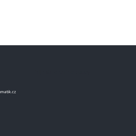
Přijímáme online platby
matik.cz