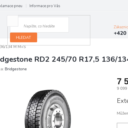
klamace pneu
Informace pro Vás
Podmínky ochrany osobních údajů
Zákazni
+420 
HLEDAT
136/134 M M+S
idgestone RD2 245/70 R17,5 136/1
ka:
Bridgestone
7 
9 099
Měrn
Ext
cena:
Můžem