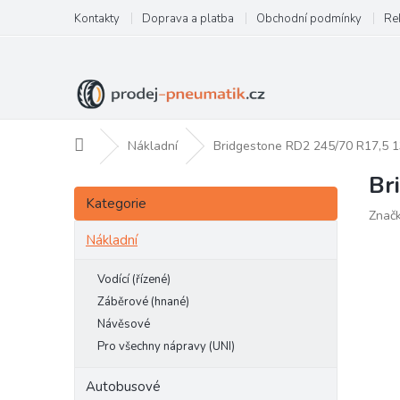
Přejít
Kontakty
Doprava a platba
Obchodní podmínky
Re
na
obsah
Domů
Nákladní
Bridgestone RD2 245/70 R17,5 
Br
P
Přeskočit
o
Kategorie
kategorie
Znač
s
t
Nákladní
r
a
Vodící (řízené)
n
Záběrové (hnané)
n
Návěsové
í
Pro všechny nápravy (UNI)
p
a
Autobusové
n