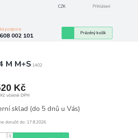
Napište nám
Mapa serveru
CZK
Značky
Moje objednávka
Přihlášení
cká podpora:
Nákupní
Prázdný košík
608 002 101
košík
34 M M+S
1402
520 Kč
 Kč včetně DPH
á
erní sklad (do 5 dnů u Vás)
e doručit do:
17.8.2026