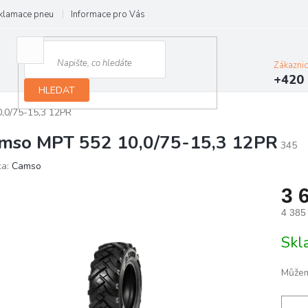
klamace pneu
Informace pro Vás
Podmínky ochrany osobních údajů
Zákazni
+420 
HLEDAT
,0/75-15,3 12PR
mso MPT 552 10,0/75-15,3 12PR
345
ka:
Camso
3 
4 385
Měrn
Skl
cena:
Můžem