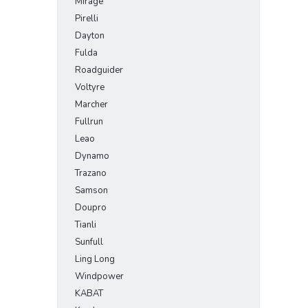
Mirage
Pirelli
Dayton
Fulda
Roadguider
Voltyre
Marcher
Fullrun
Leao
Dynamo
Trazano
Samson
Doupro
Tianli
Sunfull
Ling Long
Windpower
KABAT