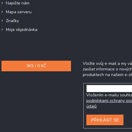
Napište nám
Mapa serveru
Značky
Moje objednávka
Nákupní košík
Odebírat newsle
Vložte svůj e-mail a my 
0
KS /
0 KČ
zasílat informace o novýc
produktech na našem e-s
Vložením e-mailu souhla
podmínkami ochrany os
údajů
PŘIHLÁSIT SE