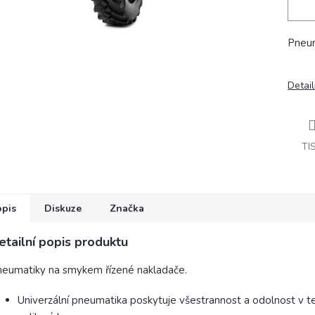
Pneum
Detail
TI
opis
Diskuze
Značka
etailní popis produktu
eumatiky na smykem řízené nakladače.
Univerzální pneumatika poskytuje všestrannost a odolnost v t