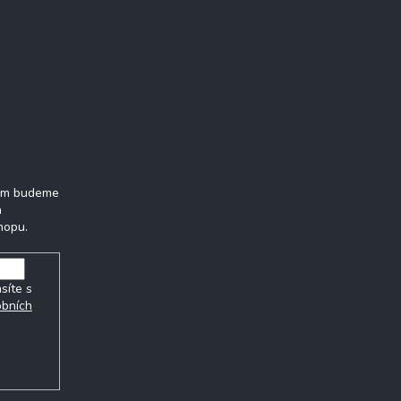
tter
vám budeme
h
hopu.
síte s
obních