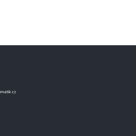
Přijímáme online platby
matik.cz