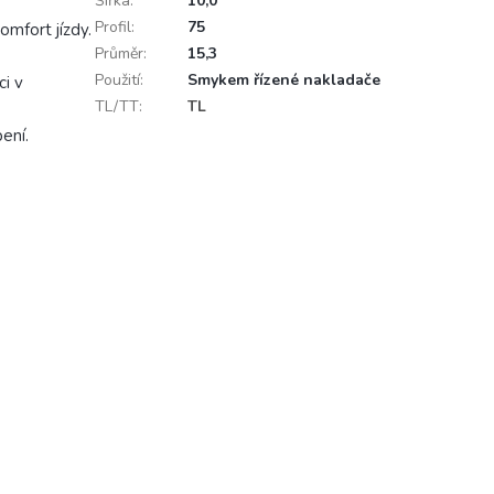
Šířka
:
10,0
Profil
:
75
omfort jízdy.
Průměr
:
15,3
Použití
:
Smykem řízené nakladače
ci v
TL/TT
:
TL
ení.