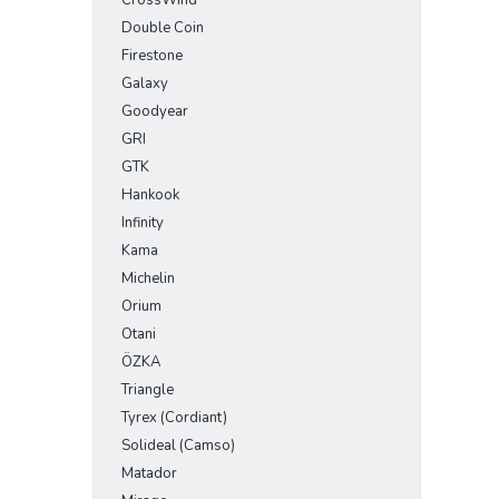
CrossWind
Double Coin
Firestone
Galaxy
Goodyear
GRI
GTK
Hankook
Infinity
Kama
Michelin
Orium
Otani
ÖZKA
Triangle
Tyrex (Cordiant)
Solideal (Camso)
Matador