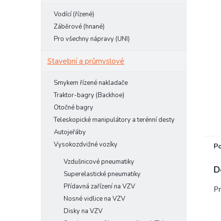
e
Vodící (řízené)
l
Záběrové (hnané)
Pro všechny nápravy (UNI)
Stavební a průmyslové
Smykem řízené nakladače
Traktor-bagry (Backhoe)
Otočné bagry
Teleskopické manipulátory a terénní desty
Autojeřáby
Vysokozdvižné vozíky
P
Vzdušnicové pneumatiky
D
Superelastické pneumatiky
Přídavná zařízení na VZV
Pn
Nosné vidlice na VZV
Disky na VZV