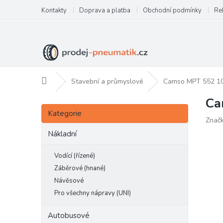
Přejít
Kontakty
Doprava a platba
Obchodní podmínky
Re
na
obsah
Domů
Stavební a průmyslové
Camso MPT 552 10
Ca
P
Přeskočit
o
Kategorie
kategorie
Znač
s
t
Nákladní
r
a
Vodící (řízené)
n
Záběrové (hnané)
n
Návěsové
í
Pro všechny nápravy (UNI)
p
a
Autobusové
n