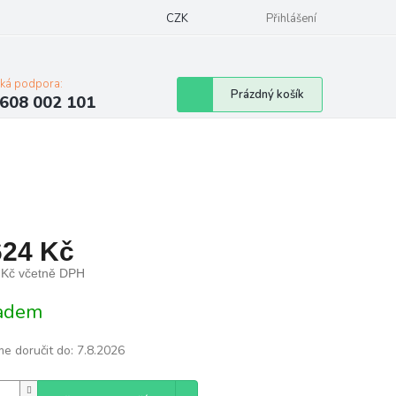
Napište nám
Mapa serveru
CZK
Značky
Moje objednávka
Přihlášení
cká podpora:
Nákupní
Prázdný košík
608 002 101
košík
624 Kč
 Kč včetně DPH
á
adem
e doručit do:
7.8.2026