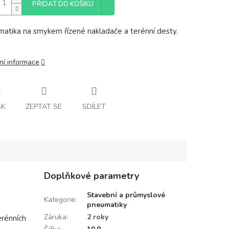
PŘIDAT DO KOŠÍKU
atika na smykem řízené nakladače a terénní desty.
ní informace
SK
ZEPTAT SE
SDÍLET
Doplňkové parametry
Stavební a průmyslové
Kategorie
:
pneumatiky
Záruka
:
2 roky
erénních