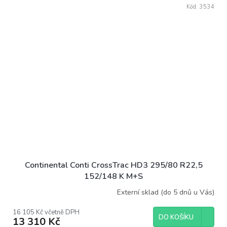
Kód:
3534
Continental Conti CrossTrac HD3 295/80 R22,5
152/148 K M+S
Externí sklad (do 5 dnů u Vás)
16 105 Kč včetně DPH
DO KOŠÍKU
13 310 Kč