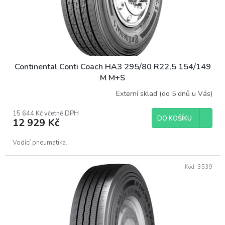
u
k
t
ů
Continental Conti Coach HA3 295/80 R22,5 154/149
M M+S
Externí sklad (do 5 dnů u Vás)
15 644 Kč včetně DPH
DO KOŠÍKU
12 929 Kč
Vodící pneumatika.
Kód:
3539