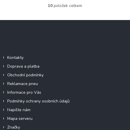
10
položek celkem
O
v
l
Z
á
á
d
p
a
c
a
Důležité informace
í
t
p
í
r
Kontakty
v
Doprava a platba
k
y
Obchodní podmínky
v
Reklamace pneu
ý
p
Informace pro Vás
i
Podmínky ochrany osobních údajů
s
u
Napište nám
Mapa serveru
Značky