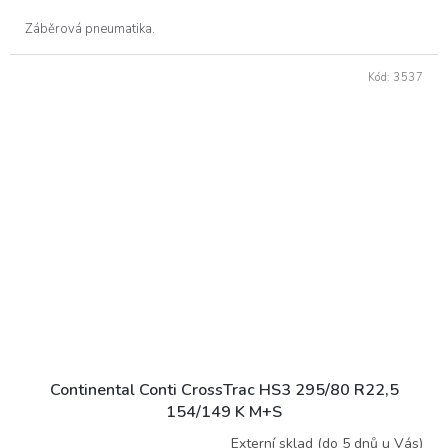
Záběrová pneumatika.
Kód:
3537
Continental Conti CrossTrac HS3 295/80 R22,5
154/149 K M+S
Externí sklad (do 5 dnů u Vás)