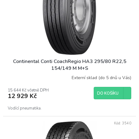
Continental Conti CoachRegio HA3 295/80 R22,5
154/149 M M+S
Externí sklad (do 5 dnů u Vás)
15 644 Kč včetně DPH
DO KOŠÍKU
12 929 Kč
Vodící pneumatika.
Kód:
3540