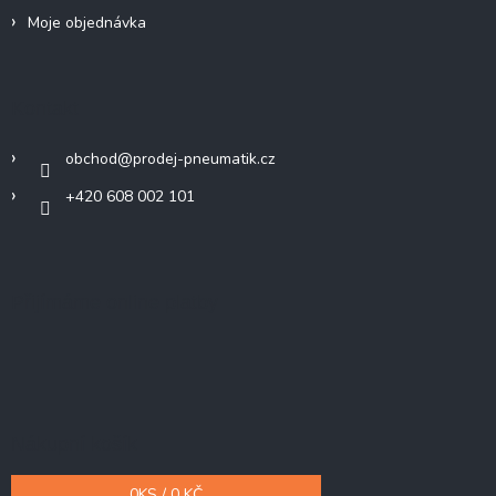
Moje objednávka
Kontakt
obchod
@
prodej-pneumatik.cz
+420 608 002 101
Přijímáme online platby
Nákupní košík
0
KS /
0 KČ