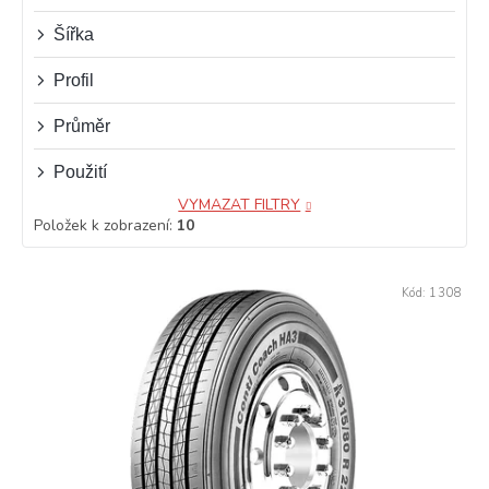
ů
Šířka
Profil
Průměr
Použití
VYMAZAT FILTRY
Položek k zobrazení:
10
V
Kód:
1308
ý
p
i
s
p
r
o
d