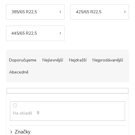
385/65 R22,5
425/65 R22,5
445/65 R22,5
Ř
a
Doporučujeme
Nejlevnější
Nejdražší
Nejprodávanější
z
e
Abecedně
n
í
p
r
o
d
Na skladě
0
u
k
t
Značky