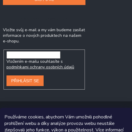
Odebírat newsletter
Vložte svůj e-mail a my vám budeme zasílat
informace o nových produktech na našem
e-shopu.
Vložením e-mailu souhlasíte s
podmínkami ochrany osobních údajů
PŘIHLÁSIT SE
Používáme cookies, abychom Vám umožnili pohodlné
prohlížení webu a díky analýze provozu webu neustále
Copyright 2026
Prodej-pneumatik.cz
. Všechna práva vyhrazena.
zlepšovali jeho funkce, výkon a použitelnost. Více informací