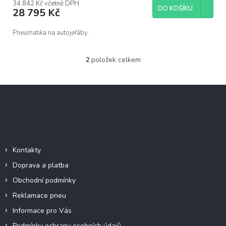
34 842 Kč včetně DPH
DO KOŠÍKU
28 795 Kč
Pneumatika na autojeřáby.
2
položek celkem
O
v
l
Z
á
á
d
p
a
c
a
Důležité informace
í
t
p
í
r
Kontakty
v
Doprava a platba
k
y
Obchodní podmínky
v
Reklamace pneu
ý
p
Informace pro Vás
i
Podmínky ochrany osobních údajů