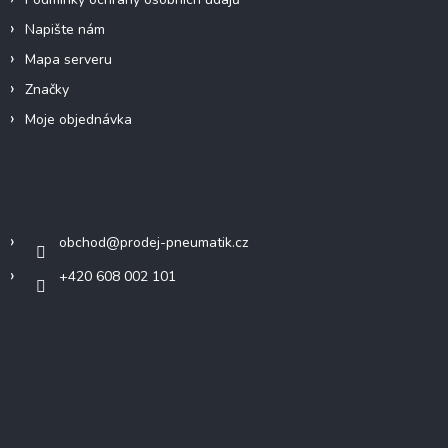
s
u
Napište nám
Mapa serveru
Značky
Moje objednávka
Kontakt
obchod
@
prodej-pneumatik.cz
+420 608 002 101
Přijímáme online platby