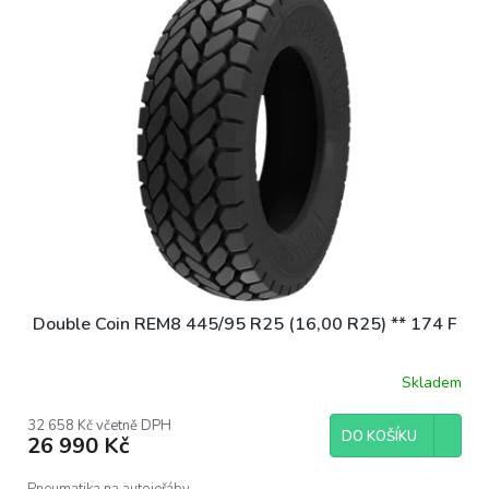
p
i
s
p
r
o
d
u
k
t
ů
Double Coin REM8 445/95 R25 (16,00 R25) ** 174 F
Skladem
32 658 Kč včetně DPH
DO KOŠÍKU
26 990 Kč