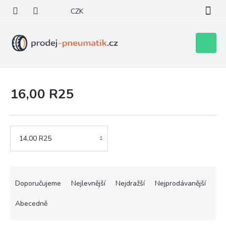
Přejít
CZK
na
obsah
Nákupní
košík
16,00 R25
14,00 R25
Ř
a
Doporučujeme
Nejlevnější
Nejdražší
Nejprodávanější
z
e
Abecedně
n