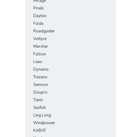
Mirage
Pirelli
Dayton
Fulda
Roadguider
Voltyre
Marcher
Fullrun
Leao
Dynamo
Trazano
Samson
Doupro
Tianli
Sunfull
Ling Long
Windpower
KABAT