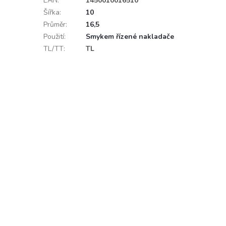
EAN
:
1450010016510
Šířka
:
10
Průměr
:
16,5
Použití
:
Smykem řízené nakladače
TL/TT
:
TL