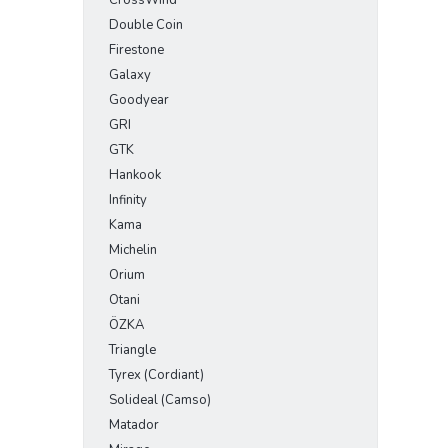
CrossWind
Double Coin
Firestone
Galaxy
Goodyear
GRI
GTK
Hankook
Infinity
Kama
Michelin
Orium
Otani
ÖZKA
Triangle
Tyrex (Cordiant)
Solideal (Camso)
Matador