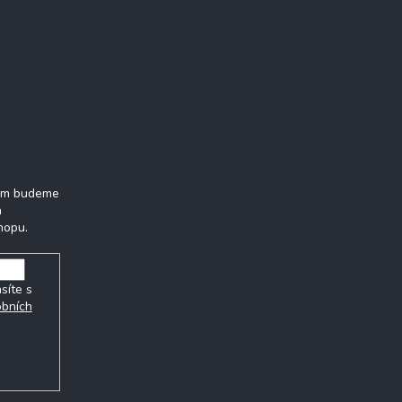
tter
vám budeme
h
hopu.
síte s
obních