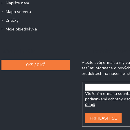
Napište nám
Mapa serveru
Značky
Moje objednávka
Nákupní košík
Odebírat newsle
Vložte svůj e-mail a my 
0
KS /
0 KČ
zasílat informace o novýc
produktech na našem e-s
Vložením e-mailu souhla
podmínkami ochrany os
údajů
PŘIHLÁSIT SE