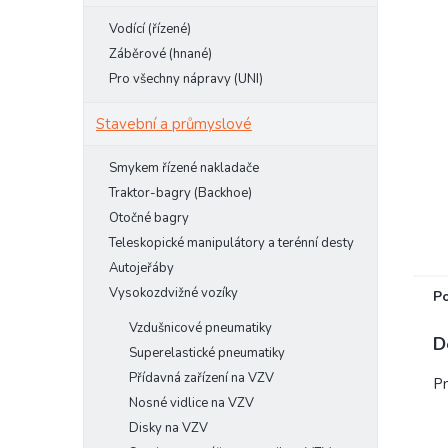
e
Vodící (řízené)
l
Záběrové (hnané)
Pro všechny nápravy (UNI)
Stavební a průmyslové
Smykem řízené nakladače
Traktor-bagry (Backhoe)
Otočné bagry
Teleskopické manipulátory a terénní desty
Autojeřáby
Vysokozdvižné vozíky
P
Vzdušnicové pneumatiky
D
Superelastické pneumatiky
Přídavná zařízení na VZV
Pn
Nosné vidlice na VZV
Disky na VZV