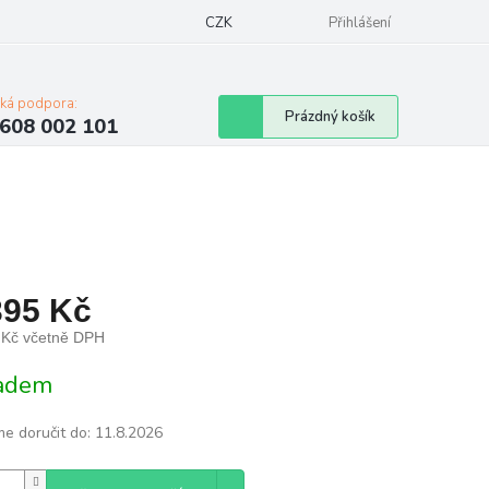
Napište nám
Mapa serveru
CZK
Značky
Moje objednávka
Přihlášení
cká podpora:
Nákupní
Prázdný košík
608 002 101
košík
395 Kč
 Kč včetně DPH
á
adem
e doručit do:
11.8.2026