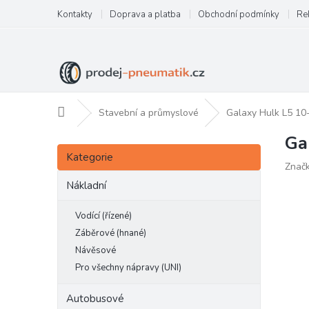
Přejít
Kontakty
Doprava a platba
Obchodní podmínky
Re
na
obsah
Domů
Stavební a průmyslové
Galaxy Hulk L5 10
Ga
P
Přeskočit
o
Kategorie
kategorie
Znač
s
t
Nákladní
r
a
Vodící (řízené)
n
Záběrové (hnané)
n
Návěsové
í
Pro všechny nápravy (UNI)
p
a
Autobusové
n