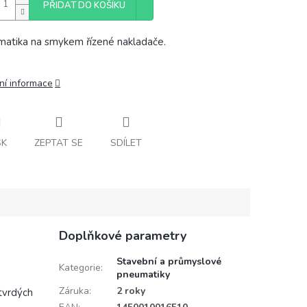
PŘIDAT DO KOŠÍKU
atika na smykem řízené nakladače.
ní informace
SK
ZEPTAT SE
SDÍLET
Doplňkové parametry
Stavební a průmyslové
Kategorie
:
pneumatiky
Záruka
:
2 roky
tvrdých