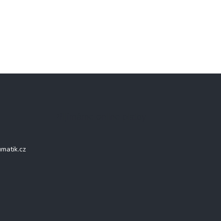
Přijímáme online platby
matik.cz