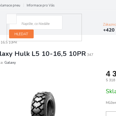
klamace pneu
Informace pro Vás
Podmínky ochrany osobních údajů
Zákazni
+420 
HLEDAT
-16,5 10PR
laxy Hulk L5 10-16,5 10PR
347
ka:
Galaxy
4 
5 318
Měrn
Skl
cena:
Můžem