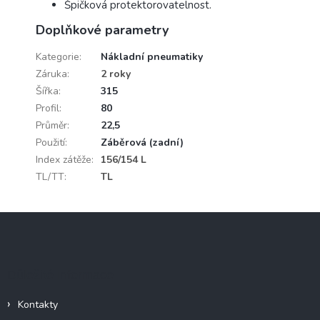
Špičková protektorovatelnost.
Doplňkové parametry
Kategorie
:
Nákladní pneumatiky
Záruka
:
2 roky
Šířka
:
315
Profil
:
80
Průměr
:
22,5
Použití
:
Záběrová (zadní)
Index zátěže
:
156/154 L
TL/TT
:
TL
Z
á
p
a
Důležité informace
t
í
Kontakty