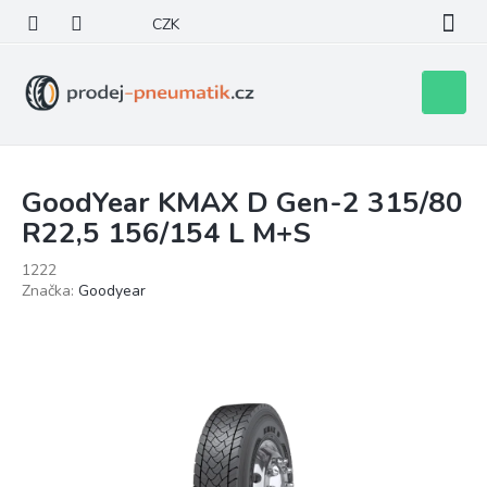
Přejít
CZK
na
obsah
Nákupní
košík
GoodYear KMAX D Gen-2 315/80
R22,5 156/154 L M+S
1222
Značka:
Goodyear