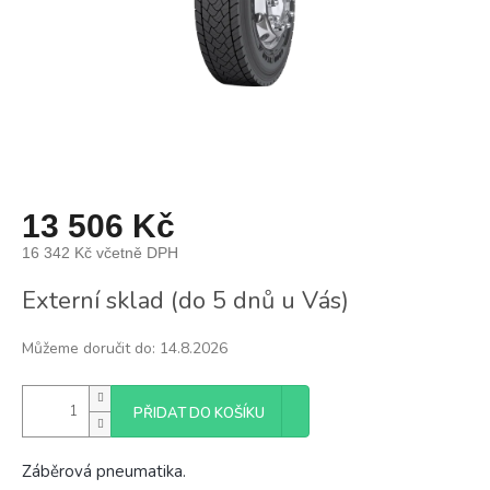
13 506 Kč
16 342 Kč včetně DPH
Měrná
Externí sklad (do 5 dnů u Vás)
cena:
Můžeme doručit do:
14.8.2026
PŘIDAT DO KOŠÍKU
Záběrová pneumatika.