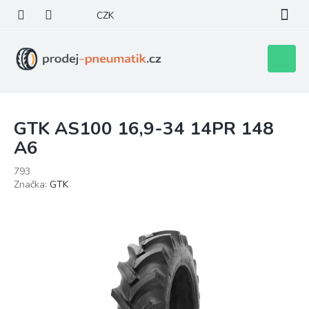
Přejít
CZK
na
obsah
Nákupní
košík
GTK AS100 16,9-34 14PR 148
A6
793
Značka:
GTK