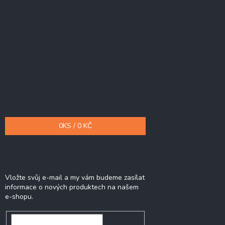
Přijímáme online platby
Nákupní košík
0
KS /
0 KČ
Odebírat newsletter
Vložte svůj e-mail a my vám budeme zasílat
informace o nových produktech na našem
e-shopu.