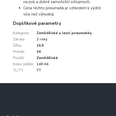
na poli a dobré samočistící schopnosti.
Cena těchto pneumatik je vzhledem k výdrži
více než výhodná.
Doplňkové parametry
Kategorie
:
Zemědělské a lesní pneumatiky
Záruka
:
2 roky
Šířka
:
16,9
Průměr
:
34
Použití
:
Zemědělské
Index zátěže
:
148 A6
TL/TT
:
TT
Z
á
p
a
Důležité informace
t
í