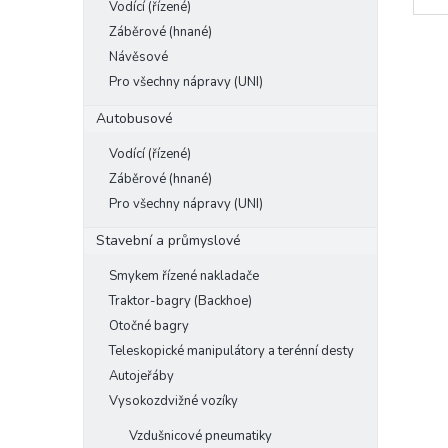
Vodící (řízené)
e
Záběrové (hnané)
l
Návěsové
Pro všechny nápravy (UNI)
Autobusové
Vodící (řízené)
Záběrové (hnané)
Pro všechny nápravy (UNI)
Stavební a průmyslové
Smykem řízené nakladače
Traktor-bagry (Backhoe)
Otočné bagry
Teleskopické manipulátory a terénní desty
Autojeřáby
Vysokozdvižné vozíky
Vzdušnicové pneumatiky