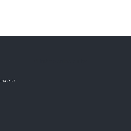
Přijímáme online platby
matik.cz