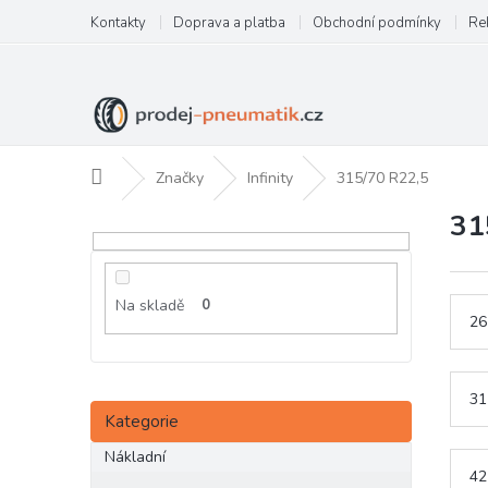
Přejít
Kontakty
Doprava a platba
Obchodní podmínky
Re
na
obsah
Domů
Značky
Infinity
315/70 R22,5
31
P
o
s
t
Na skladě
0
r
26
a
n
n
31
Přeskočit
í
Kategorie
kategorie
p
Nákladní
a
42
n