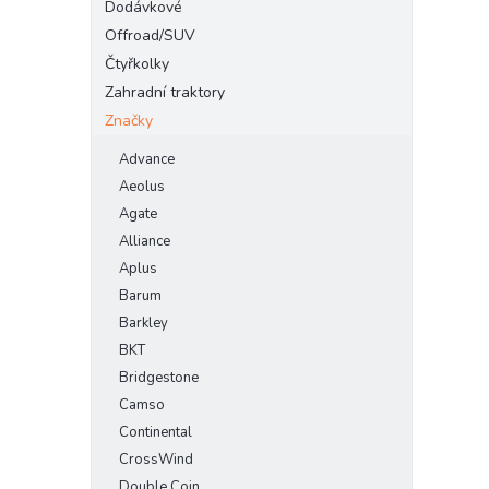
Dodávkové
Offroad/SUV
Čtyřkolky
Zahradní traktory
Značky
Advance
Aeolus
Agate
Alliance
Aplus
Barum
Barkley
BKT
Bridgestone
Camso
Continental
CrossWind
Double Coin