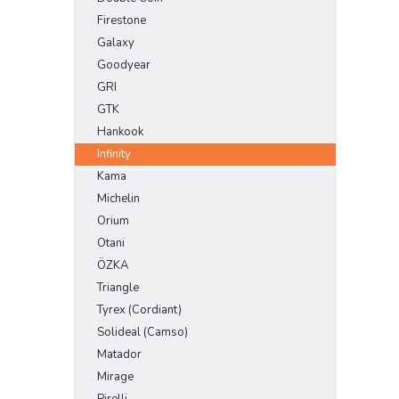
Firestone
Galaxy
Goodyear
GRI
GTK
Hankook
Infinity
Kama
Michelin
Orium
Otani
ÖZKA
Triangle
Tyrex (Cordiant)
Solideal (Camso)
Matador
Mirage
Pirelli