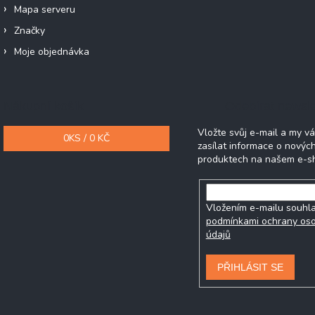
Mapa serveru
Značky
Moje objednávka
Nákupní košík
Odebírat newsle
Vložte svůj e-mail a my 
0
KS /
0 KČ
zasílat informace o novýc
produktech na našem e-s
Vložením e-mailu souhla
podmínkami ochrany os
údajů
PŘIHLÁSIT SE