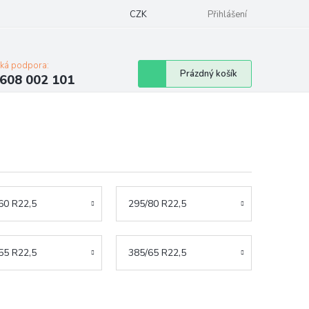
Napište nám
Mapa serveru
CZK
Značky
Moje objednávka
Přihlášení
cká podpora:
Nákupní
Prázdný košík
608 002 101
košík
60 R22,5
295/80 R22,5
55 R22,5
385/65 R22,5