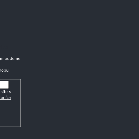
tter
vám budeme
h
hopu.
síte s
obních