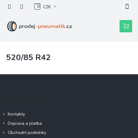
Přejít
CZK
na
obsah
Nákupní
košík
520/85 R42
Z
á
p
a
Důležité informace
t
í
Kontakty
Doprava a platba
Obchodní podmínky