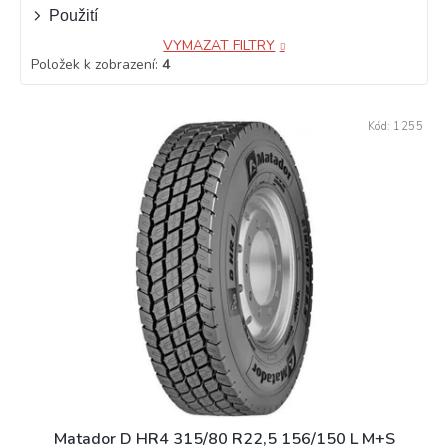
Použití
VYMAZAT FILTRY
Položek k zobrazení:
4
V
Kód:
1255
ý
p
i
s
p
r
o
d
u
k
t
ů
Matador D HR4 315/80 R22,5 156/150 L M+S