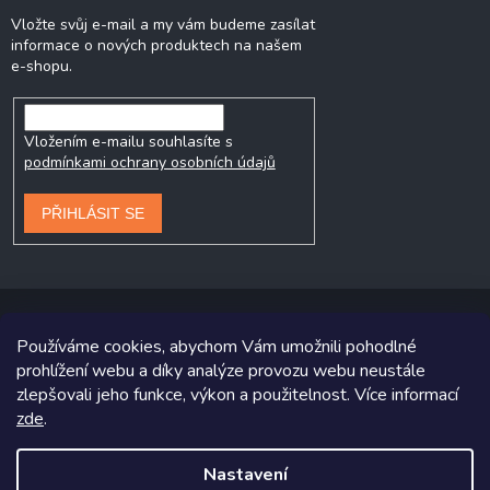
Vložte svůj e-mail a my vám budeme zasílat
informace o nových produktech na našem
e-shopu.
Vložením e-mailu souhlasíte s
podmínkami ochrany osobních údajů
PŘIHLÁSIT SE
Používáme cookies, abychom Vám umožnili pohodlné
prohlížení webu a díky analýze provozu webu neustále
Copyright 2026
Prodej-pneumatik.cz
. Všechna práva vyhrazena.
zlepšovali jeho funkce, výkon a použitelnost. Více informací
zde
.
Grafický návrh vytvořil a na Shoptet implementoval
Tomáš Hlad
&
Shoptetak.cz
.
Nastavení