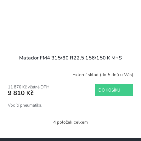
Matador FM4 315/80 R22,5 156/150 K M+S
Externí sklad (do 5 dnů u Vás)
11 870 Kč včetně DPH
DO KOŠÍKU
9 810 Kč
Vodící pneumatika.
4
položek celkem
O
v
l