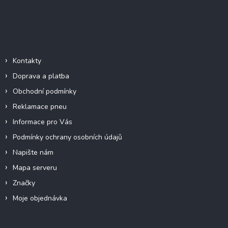
Z
á
á
d
p
a
c
a
Důležité informace
í
t
p
í
r
Kontakty
v
Doprava a platba
k
y
Obchodní podmínky
v
Reklamace pneu
ý
p
Informace pro Vás
i
Podmínky ochrany osobních údajů
s
u
Napište nám
Mapa serveru
Značky
Moje objednávka