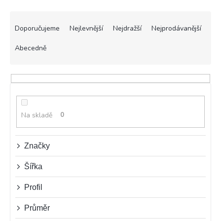
Ř
a
Doporučujeme
Nejlevnější
Nejdražší
Nejprodávanější
z
e
Abecedně
n
í
p
r
o
d
Na skladě
0
u
k
t
Značky
ů
Šířka
Profil
Průměr