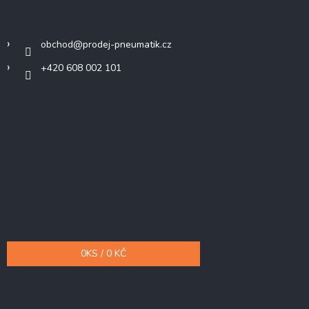
Kontakt
obchod
@
prodej-pneumatik.cz
+420 608 002 101
Přijímáme online platby
Nákupní košík
0
KS /
0 KČ
Odebírat newsletter