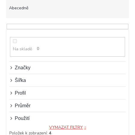
z
e
Abecedně
n
í
p
r
o
d
Na skladě
0
u
k
t
Značky
ů
Šířka
Profil
Průměr
Použití
VYMAZAT FILTRY
Položek k zobrazení:
4