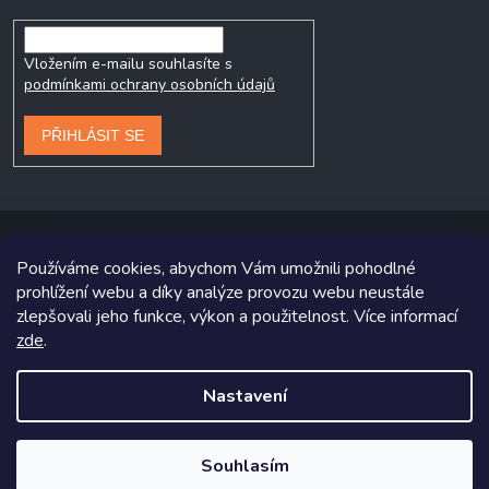
Vložením e-mailu souhlasíte s
podmínkami ochrany osobních údajů
PŘIHLÁSIT SE
Používáme cookies, abychom Vám umožnili pohodlné
prohlížení webu a díky analýze provozu webu neustále
Copyright 2026
Prodej-pneumatik.cz
. Všechna práva vyhrazena.
zlepšovali jeho funkce, výkon a použitelnost. Více informací
zde
.
Grafický návrh vytvořil a na Shoptet implementoval
Tomáš Hlad
&
Shoptetak.cz
.
Nastavení
Vytvořil Shoptet
Souhlasím