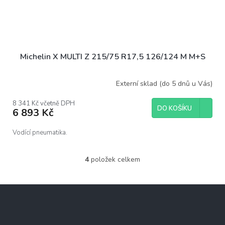
Michelin X MULTI Z 215/75 R17,5 126/124 M M+S
Externí sklad (do 5 dnů u Vás)
8 341 Kč včetně DPH
DO KOŠÍKU
6 893 Kč
Vodící pneumatika.
4
položek celkem
O
v
l
Z
á
á
d
p
a
c
a