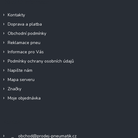
Důležité informace
í
t
p
í
r
Kontakty
v
Doprava a platba
k
y
Obchodní podmínky
v
Reklamace pneu
ý
p
Informace pro Vás
i
Podmínky ochrany osobních údajů
s
u
Napište nám
Mapa serveru
Značky
Moje objednávka
Kontakt
obchod
@
prodej-pneumatik.cz