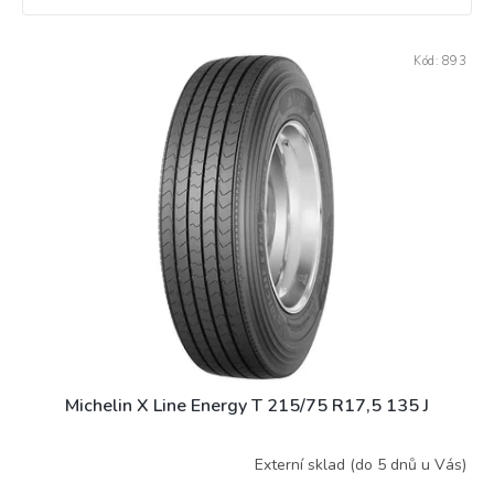
V
Kód:
893
ý
p
i
s
p
r
o
d
u
k
t
ů
Michelin X Line Energy T 215/75 R17,5 135 J
Externí sklad (do 5 dnů u Vás)