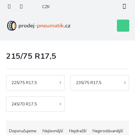
Přejít
CZK
na
obsah
Nákupní
košík
215/75 R17,5
225/75 R17,5
235/75 R17,5
245/70 R17,5
Ř
a
Doporučujeme
Nejlevnější
Nejdražší
Nejprodávanější