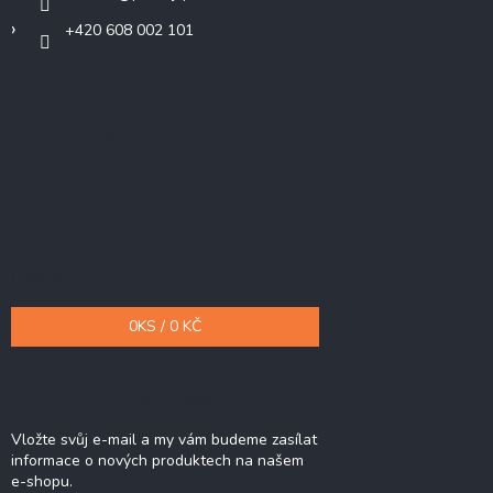
+420 608 002 101
Přijímáme online platby
Nákupní košík
0
KS /
0 KČ
Odebírat newsletter
Vložte svůj e-mail a my vám budeme zasílat
informace o nových produktech na našem
e-shopu.