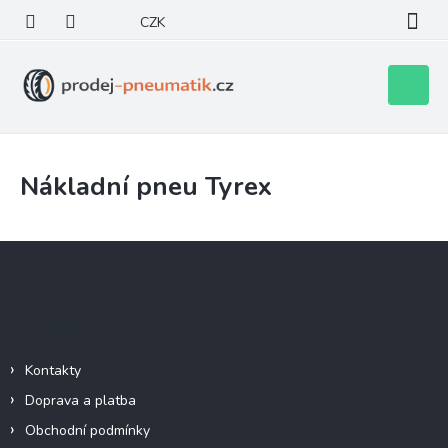
Přejít
CZK
na
obsah
Nákupní
košík
Nákladní pneu Tyrex
Z
á
p
a
Důležité informace
t
í
Kontakty
Doprava a platba
Obchodní podmínky