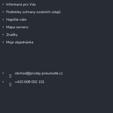
p
Informace pro Vás
i
Podmínky ochrany osobních údajů
s
u
Napište nám
Mapa serveru
Značky
Moje objednávka
Kontakt
obchod
@
prodej-pneumatik.cz
+420 608 002 101
Přijímáme online platby