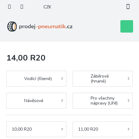
Přejít
CZK
na
obsah
Nákupní
košík
14,00 R20
Záběrové
Vodící (řízené)
(hnané)
Pro všechny
Návěsové
nápravy (UNI)
10,00 R20
11,00 R20