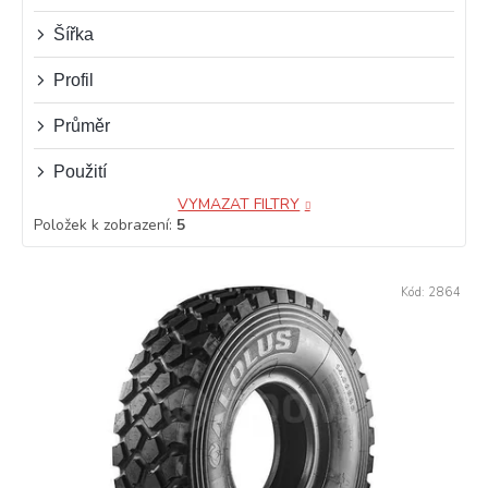
ů
Šířka
Profil
Průměr
Použití
VYMAZAT FILTRY
Položek k zobrazení:
5
V
Kód:
2864
ý
p
i
s
p
r
o
d