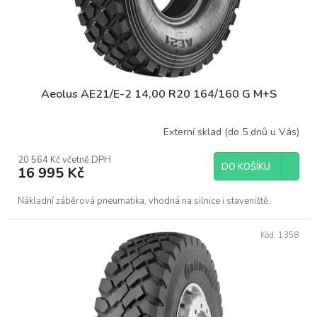
u
k
t
ů
Aeolus AE21/E-2 14,00 R20 164/160 G M+S
Externí sklad (do 5 dnů u Vás)
20 564 Kč včetně DPH
DO KOŠÍKU
16 995 Kč
Nákladní záběrová pneumatika, vhodná na silnice i staveniště.
Kód:
1358