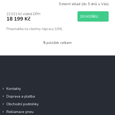
Externí sklad (do 5 dnů u Vás)
22 021 Kč včetně DPH
DO KOŠÍKU
18 199 Kč
Pneumatika na všechny nápravy (UNI).
5
položek celkem
O
v
l
Z
á
á
d
p
a
c
a
Důležité informace
í
t
p
í
r
Kontakty
v
Doprava a platba
k
y
Obchodní podmínky
v
Reklamace pneu
ý