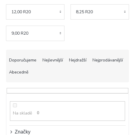
12,00 R20
8,25 R20
9,00 R20
Ř
a
Doporučujeme
Nejlevnější
Nejdražší
Nejprodávanější
z
e
Abecedně
n
í
p
r
o
d
Na skladě
0
u
k
t
Značky