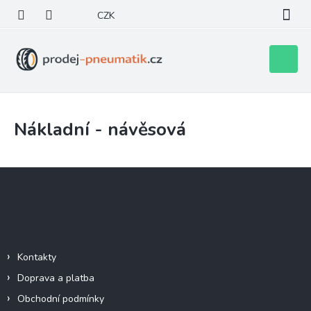
Přejít
CZK
na
obsah
Nákupní
košík
Nákladní - návěsová
Z
á
p
a
Důležité informace
t
í
Kontakty
Doprava a platba
Obchodní podmínky