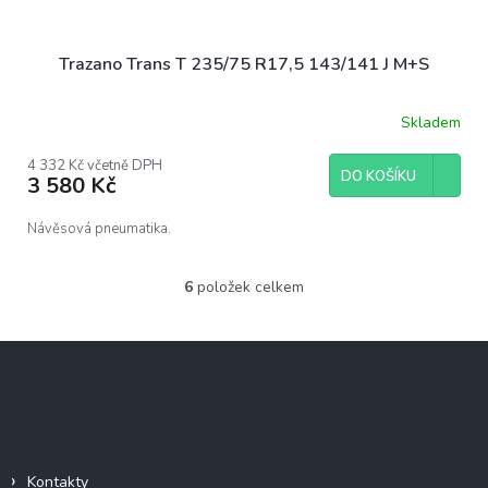
Trazano Trans T 235/75 R17,5 143/141 J M+S
Skladem
4 332 Kč včetně DPH
DO KOŠÍKU
3 580 Kč
Návěsová pneumatika.
6
položek celkem
O
v
l
Z
á
á
d
p
a
c
a
Důležité informace
í
t
p
í
r
Kontakty