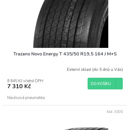
o
d
u
k
t
ů
Trazano Novo Energy T 435/50 R19,5 164 J M+S
Externí sklad (do 5 dnů u Vás)
8 845 Kč včetně DPH
DO KOŠÍKU
7 310 Kč
Návěsová pneumatika.
Kód:
3000