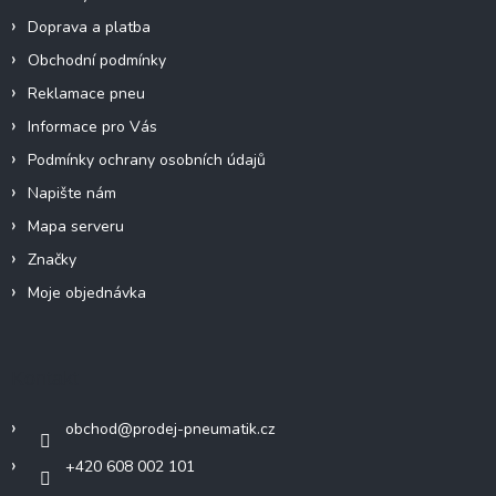
v
Doprava a platba
k
y
Obchodní podmínky
v
Reklamace pneu
ý
p
Informace pro Vás
i
Podmínky ochrany osobních údajů
s
u
Napište nám
Mapa serveru
Značky
Moje objednávka
Kontakt
obchod
@
prodej-pneumatik.cz
+420 608 002 101