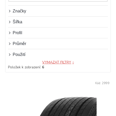
u
k
t
Značky
ů
Šířka
Profil
Průměr
Použití
VYMAZAT FILTRY
Položek k zobrazení:
6
V
Kód:
2999
ý
p
i
s
p
r