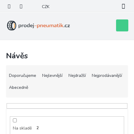
Přejít
CZK
na
obsah
Nákupní
košík
Návěs
Ř
a
Doporučujeme
Nejlevnější
Nejdražší
Nejprodávanější
z
e
Abecedně
n
í
p
r
o
d
Na skladě
2