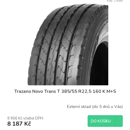
Kód:
2468
Trazano Novo Trans T 385/55 R22,5 160 K M+S
Externí sklad (do 5 dnů u Vás)
9 906 Kč včetně DPH
DO KOŠÍKU
8 187 Kč