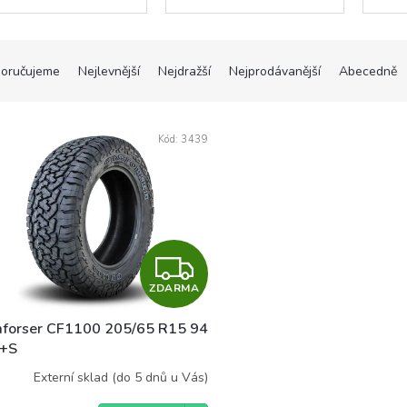
oručujeme
Nejlevnější
Nejdražší
Nejprodávanější
Abecedně
Kód:
3439
Z
ZDARMA
D
forser CF1100 205/65 R15 94
A
+S
R
Externí sklad (do 5 dnů u Vás)