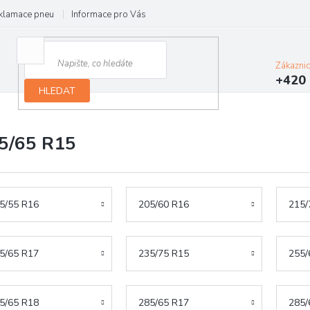
klamace pneu
Informace pro Vás
Podmínky ochrany osobních údajů
Zákazni
+420 
HLEDAT
5/65 R15
5/55 R16
205/60 R16
215/
5/65 R17
235/75 R15
255/
5/65 R18
285/65 R17
285/