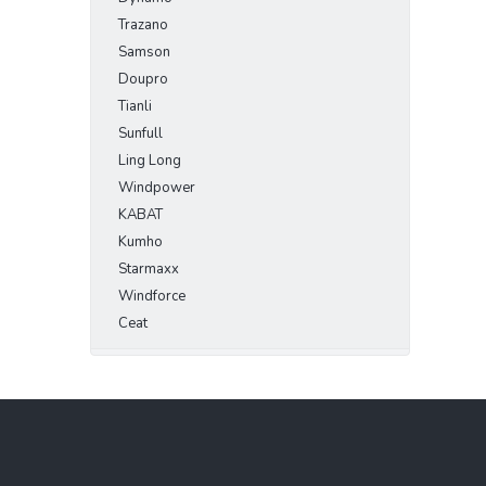
Trazano
Samson
Doupro
Tianli
Sunfull
Ling Long
Windpower
KABAT
Kumho
Starmaxx
Windforce
Ceat
Z
á
p
a