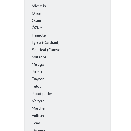
Michelin
Orium
Otani
ÖZKA
Triangle
Tyrex (Cordiant)
Solideal (Camso)
Matador
Mirage
Pirelli
Dayton
Fulda
Roadguider
Voltyre
Marcher
Fullrun
Leao
Dynamo