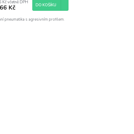
M
6 Kč včetně DPH
DO KOŠÍKU
666 Kč
A
ní pneumatika s agresivním profilem.
O
v
l
á
d
a
c
í
p
r
v
k
y
v
ý
p
i
s