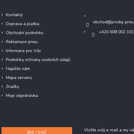
Důležité informace
Kontakt
Kontakty
obchod
@
prodej-pneu
Doprava a platba
+420 608 002 101
Obchodní podmínky
Reklamace pneu
Informace pro Vás
Podmínky ochrany osobních údajů
Napište nám
Mapa serveru
Značky
Moje objednávka
Nákupní košík
Odebírat newsle
Vložte svůj e-mail a my 
0
KS /
0 KČ