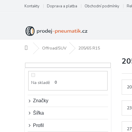
Přejít
Kontakty
Doprava a platba
Obchodní podmínky
Re
na
obsah
Domů
Offroad/SUV
205/65 R15
20
P
o
s
t
Na skladě
0
r
20
a
n
Značky
n
23
í
Šířka
p
a
Profil
27
n