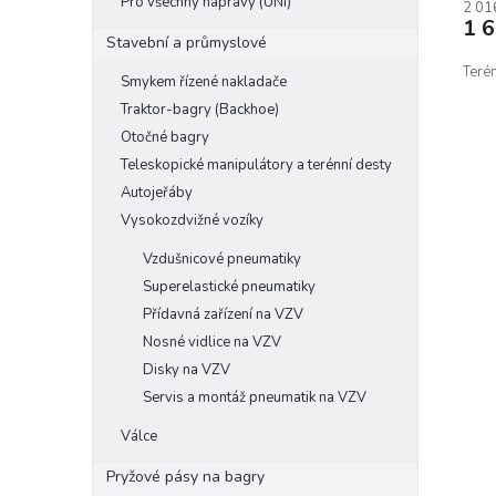
Pro všechny nápravy (UNI)
2 01
1 
Stavební a průmyslové
Terén
Smykem řízené nakladače
Traktor-bagry (Backhoe)
Otočné bagry
Teleskopické manipulátory a terénní desty
Autojeřáby
Vysokozdvižné vozíky
Vzdušnicové pneumatiky
Superelastické pneumatiky
Přídavná zařízení na VZV
Nosné vidlice na VZV
Disky na VZV
Servis a montáž pneumatik na VZV
Válce
Pryžové pásy na bagry