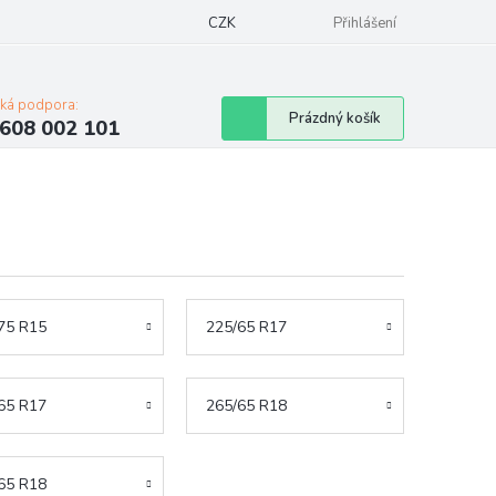
Napište nám
Mapa serveru
CZK
Značky
Moje objednávka
Přihlášení
cká podpora:
Nákupní
Prázdný košík
608 002 101
košík
75 R15
225/65 R17
65 R17
265/65 R18
65 R18