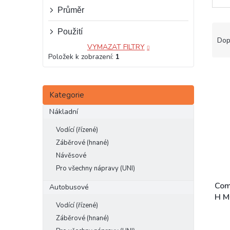
e
Průměr
l
Ř
Použití
a
Dop
VYMAZAT FILTRY
z
Položek k zobrazení:
1
e
V
n
ý
í
Přeskočit
p
Kategorie
p
kategorie
i
r
Nákladní
s
o
p
d
Vodící (řízené)
r
u
Záběrové (hnané)
o
k
Návěsové
d
t
Pro všechny nápravy (UNI)
u
ů
k
Com
Autobusové
t
H M
Vodící (řízené)
ů
Záběrové (hnané)