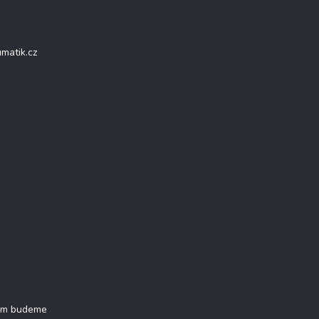
Přijímáme online platby
matik.cz
tter
vám budeme