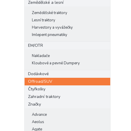
Zemědělské a lesní
Zemědělské traktory
Lesní traktory
Harvestory a vyvážečky
Imlepent pneumatiky
EM/OTR
Nakladače
Kloubové a pevné Dumpery
Dodávkové
Offroad/SUV
Čtyřkolky
Zahradní traktory
Značky
Advance
Aeolus
Agate