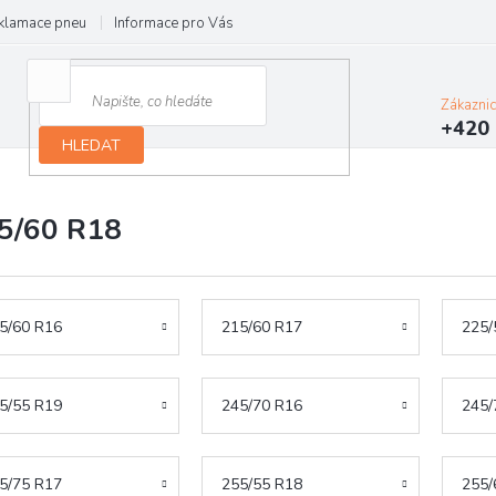
klamace pneu
Informace pro Vás
Podmínky ochrany osobních údajů
Zákazni
+420 
HLEDAT
5/60 R18
5/60 R16
215/60 R17
225/
5/55 R19
245/70 R16
245/
5/75 R17
255/55 R18
255/