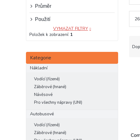
e
Průměr
l
26
Použití
VYMAZAT FILTRY
Položek k zobrazení:
1
Ř
a
Dop
z
Přeskočit
Kategorie
e
kategorie
V
n
Nákladní
ý
í
Vodící (řízené)
p
p
i
r
Záběrové (hnané)
s
o
Návěsové
p
d
Pro všechny nápravy (UNI)
r
u
Autobusové
o
k
d
t
Vodící (řízené)
u
ů
Záběrové (hnané)
k
Com