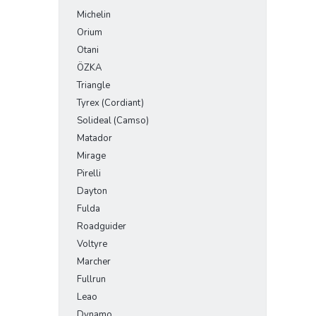
Michelin
Orium
Otani
ÖZKA
Triangle
Tyrex (Cordiant)
Solideal (Camso)
Matador
Mirage
Pirelli
Dayton
Fulda
Roadguider
Voltyre
Marcher
Fullrun
Leao
Dynamo