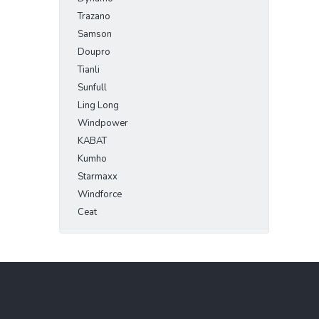
Trazano
Samson
Doupro
Tianli
Sunfull
Ling Long
Windpower
KABAT
Kumho
Starmaxx
Windforce
Ceat
Z
á
p
a