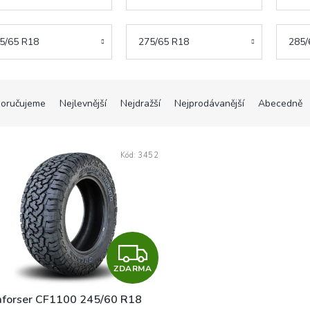
5/65 R18
275/65 R18
285/
oručujeme
Nejlevnější
Nejdražší
Nejprodávanější
Abecedně
Kód:
3452
Z
ZDARMA
D
forser CF1100 245/60 R18