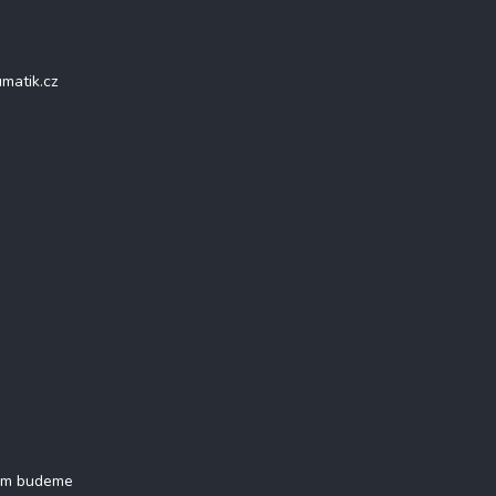
Přijímáme online platby
matik.cz
tter
vám budeme