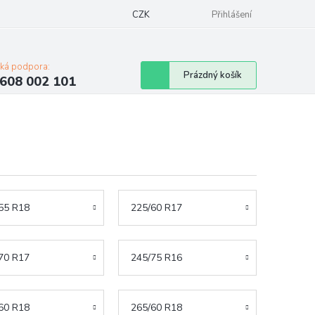
Napište nám
Mapa serveru
CZK
Značky
Moje objednávka
Přihlášení
cká podpora:
Nákupní
Prázdný košík
608 002 101
košík
55 R18
225/60 R17
70 R17
245/75 R16
60 R18
265/60 R18