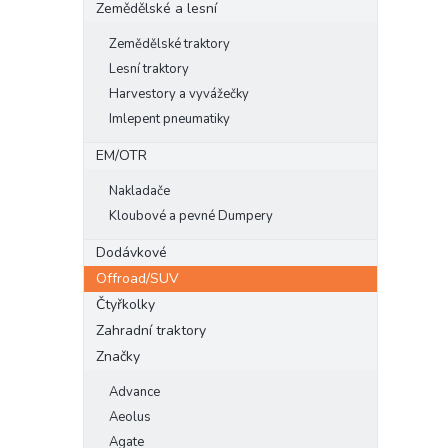
Zemědělské a lesní
Zemědělské traktory
Lesní traktory
Harvestory a vyvážečky
Imlepent pneumatiky
EM/OTR
Nakladače
Kloubové a pevné Dumpery
Dodávkové
Offroad/SUV
Čtyřkolky
Zahradní traktory
Značky
Advance
Aeolus
Agate