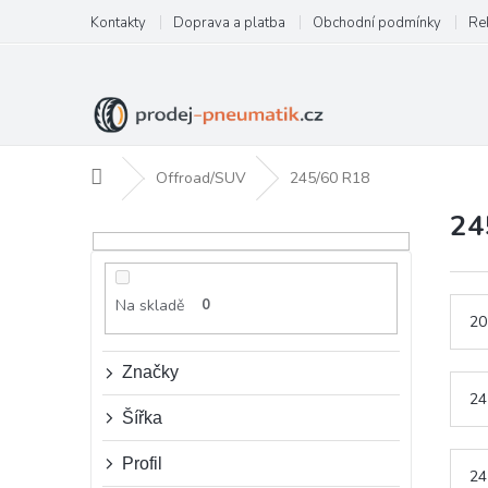
Přejít
Kontakty
Doprava a platba
Obchodní podmínky
Re
na
obsah
Domů
Offroad/SUV
245/60 R18
24
P
o
s
t
Na skladě
0
r
20
a
n
Značky
n
24
í
Šířka
p
a
Profil
24
n