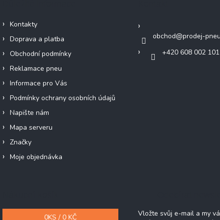
Důležité informace
Kontakt
Kontakty
obchod
@
prodej-pneu
Doprava a platba
+420 608 002 101
Obchodní podmínky
Reklamace pneu
Informace pro Vás
Podmínky ochrany osobních údajů
Napište nám
Mapa serveru
Značky
Moje objednávka
Nákupní košík
Odebírat newsle
Vložte svůj e-mail a my 
0
KS /
0 KČ