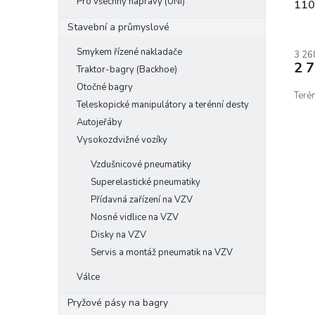
Pro všechny nápravy (UNI)
t
110
ů
Stavební a průmyslové
Smykem řízené nakladače
3 26
2 
Traktor-bagry (Backhoe)
Otočné bagry
Terén
Teleskopické manipulátory a terénní desty
Autojeřáby
Vysokozdvižné vozíky
Vzdušnicové pneumatiky
Superelastické pneumatiky
Přídavná zařízení na VZV
Nosné vidlice na VZV
Disky na VZV
Servis a montáž pneumatik na VZV
Válce
Pryžové pásy na bagry