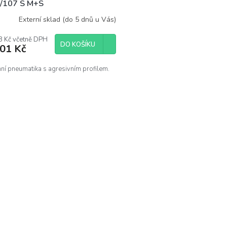
A
/107 S M+S
R
Externí sklad (do 5 dnů u Vás)
M
8 Kč včetně DPH
DO KOŠÍKU
701 Kč
A
ní pneumatika s agresivním profilem.
O
v
l
á
d
a
c
í
p
r
v
k
y
v