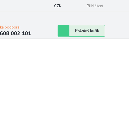
Napište nám
Mapa serveru
CZK
Značky
Moje objednávka
Přihlášení
cká podpora:
Nákupní
Prázdný košík
608 002 101
košík