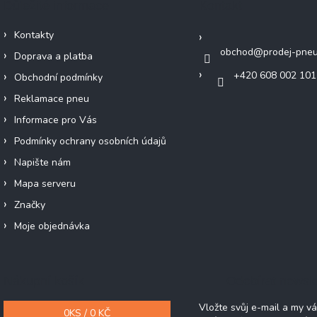
Důležité informace
Kontakt
Kontakty
obchod
@
prodej-pneu
Doprava a platba
+420 608 002 101
Obchodní podmínky
Reklamace pneu
Informace pro Vás
Podmínky ochrany osobních údajů
Napište nám
Mapa serveru
Značky
Moje objednávka
Nákupní košík
Odebírat newsle
Vložte svůj e-mail a my 
0
KS /
0 KČ