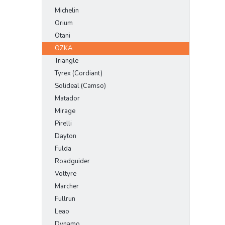
Michelin
Orium
Otani
ÖZKA
Triangle
Tyrex (Cordiant)
Solideal (Camso)
Matador
Mirage
Pirelli
Dayton
Fulda
Roadguider
Voltyre
Marcher
Fullrun
Leao
Dynamo