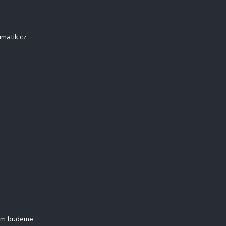
Přijímáme online platby
matik.cz
tter
vám budeme