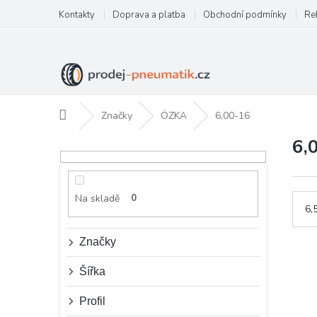
Přejít
Kontakty
Doprava a platba
Obchodní podmínky
Re
na
obsah
Domů
Značky
ÖZKA
6,00-16
6,
P
o
s
t
Na skladě
0
r
6,
a
n
Značky
n
í
Šířka
p
a
Profil
n