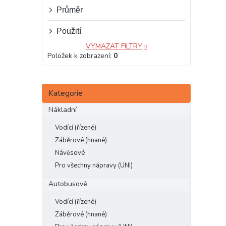
e
Průměr
l
Použití
VYMAZAT FILTRY
Položek k zobrazení:
0
Přeskočit
Kategorie
kategorie
Nákladní
Vodící (řízené)
Záběrové (hnané)
Návěsové
Pro všechny nápravy (UNI)
Autobusové
Vodící (řízené)
Záběrové (hnané)