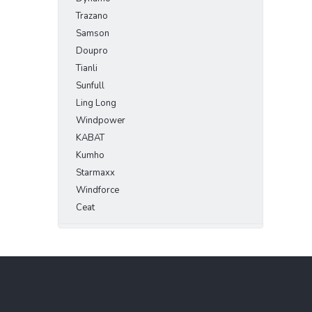
Trazano
Samson
Doupro
Tianli
Sunfull
Ling Long
Windpower
KABAT
Kumho
Starmaxx
Windforce
Ceat
Z
á
p
a