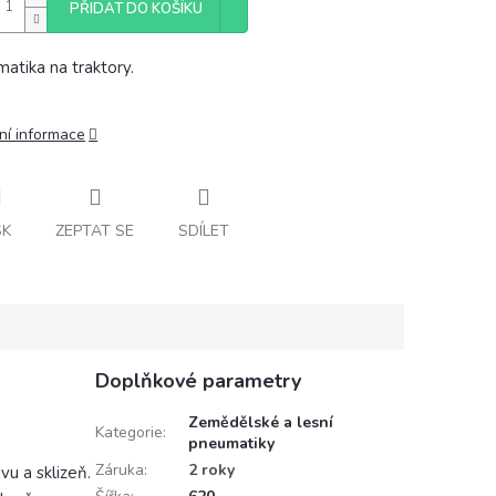
PŘIDAT DO KOŠÍKU
atika na traktory.
ní informace
SK
ZEPTAT SE
SDÍLET
Doplňkové parametry
Zemědělské a lesní
Kategorie
:
pneumatiky
Záruka
:
2 roky
vu a sklizeň.