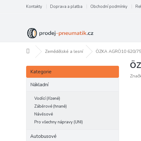
Přejít
Kontakty
Doprava a platba
Obchodní podmínky
Re
na
obsah
Domů
Zemědělské a lesní
ÖZKA AGRÖ10 620/75
ÖZ
P
Přeskočit
o
Kategorie
kategorie
Znač
s
t
Nákladní
r
a
Vodící (řízené)
n
Záběrové (hnané)
n
Návěsové
í
Pro všechny nápravy (UNI)
p
a
Autobusové
n