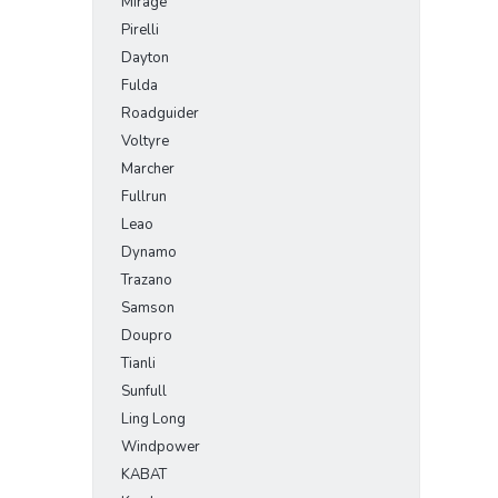
Mirage
Pirelli
Dayton
Fulda
Roadguider
Voltyre
Marcher
Fullrun
Leao
Dynamo
Trazano
Samson
Doupro
Tianli
Sunfull
Ling Long
Windpower
KABAT