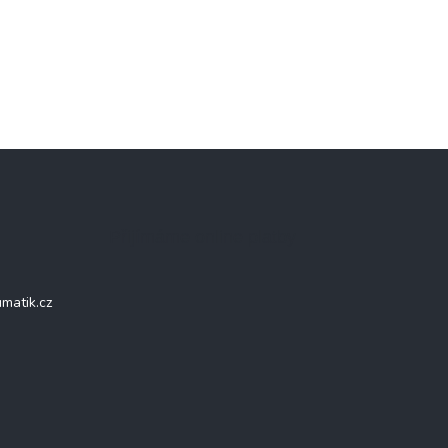
Přijímáme online platby
matik.cz