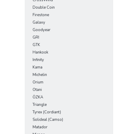
CrossWind
Double Coin
Firestone
Galaxy
Goodyear
GRI
GTK
Hankook
Infinity
Kama
Michelin
Orium
Otani
ÖZKA
Triangle
Tyrex (Cordiant)
Solideal (Camso)
Matador