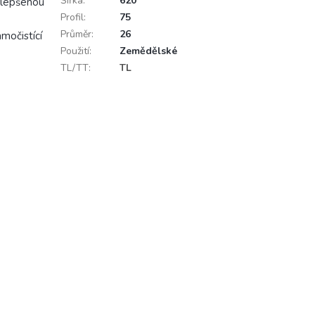
Šířka
:
620
zlepšenou
Profil
:
75
Průměr
:
26
močistící
Použití
:
Zemědělské
TL/TT
:
TL