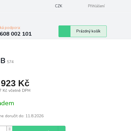
Napište nám
Mapa serveru
CZK
Značky
Moje objednávka
Přihlášení
cká podpora:
Nákupní
Prázdný košík
608 002 101
košík
6B
574
 923 Kč
7 Kč včetně DPH
á
adem
e doručit do:
11.8.2026