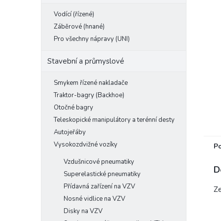
e
Vodící (řízené)
l
Záběrové (hnané)
Pro všechny nápravy (UNI)
Stavební a průmyslové
Smykem řízené nakladače
Traktor-bagry (Backhoe)
Otočné bagry
Teleskopické manipulátory a terénní desty
Autojeřáby
Vysokozdvižné vozíky
P
Vzdušnicové pneumatiky
D
Superelastické pneumatiky
Přídavná zařízení na VZV
Ze
Nosné vidlice na VZV
Disky na VZV