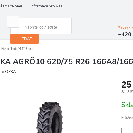
klamace pneu
Informace pro Vás
Podmínky ochrany osobních údajů
Zákazni
+420 
HLEDAT
 R26 166A8/166B
KA AGRÖ10 620/75 R26 166A8/16
ka:
ÖZKA
25
31 36
Měrn
Skl
cena:
Můžem