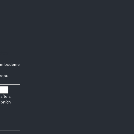
tter
vám budeme
h
hopu.
síte s
obních