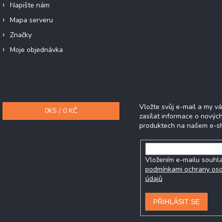
Napište nám
Mapa serveru
Značky
Moje objednávka
Nákupní košík
Odebírat newsle
Vložte svůj e-mail a my 
0
KS /
0 KČ
zasílat informace o novýc
produktech na našem e-s
Vložením e-mailu souhla
podmínkami ochrany os
údajů
PŘIHLÁSIT SE