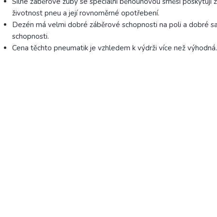
Silné záběrové zuby se speciální běhounovou směsí poskytují 
životnost pneu a její rovnoměrné opotřebení.
Dezén má velmi dobré záběrové schopnosti na poli a dobré sa
schopnosti.
Cena těchto pneumatik je vzhledem k výdrži více než výhodná.