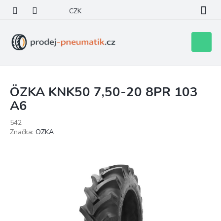
Přejít
CZK
na
obsah
Nákupní
košík
ÖZKA KNK50 7,50-20 8PR 103
A6
542
Značka:
ÖZKA