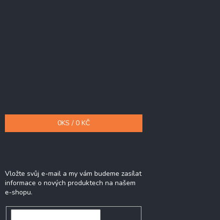
Přijímáme online platby
Nákupní košík
0
KS /
0 KČ
Odebírat newsletter
Vložte svůj e-mail a my vám budeme zasílat
informace o nových produktech na našem
e-shopu.