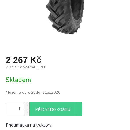
2 267 Kč
2 743 Kč včetně DPH
Měrná
Skladem
cena:
Můžeme doručit do:
11.8.2026
PŘIDAT DO KOŠÍKU
Pneumatika na traktory.