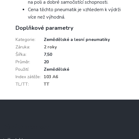
na poli a dobré samočistící schopnosti.
Cena těchto pneumatik je vzhledem k výdrži
více než výhodná.
Doplňkové parametry
Kategorie
:
Zemědělské a lesní pneumatiky
Záruka
:
2 roky
Šířka
:
7,50
Průměr
:
20
Použití
:
Zemědělské
Index zátěže
:
103 A6
TL/TT
:
TT
Z
á
p
a
Důležité informace
t
í