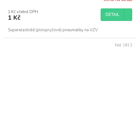
1 Kč včetně DPH
DETAIL
1 Kč
Superelastické (plnopryžové) pneumatiky na VZV.
Kód:
1812