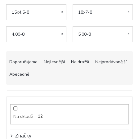
15x4,5-8
18x7-8
4,00-8
5,00-8
Ř
a
Doporučujeme
Nejlevnější
Nejdražší
Nejprodávanější
z
e
Abecedně
n
í
p
r
o
d
Na skladě
12
u
k
t
Značky