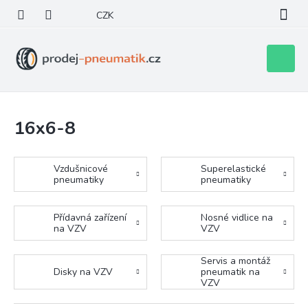
Přejít
CZK
na
obsah
Nákupní
košík
16x6-8
Vzdušnicové
Superelastické
pneumatiky
pneumatiky
Přídavná zařízení
Nosné vidlice na
na VZV
VZV
Servis a montáž
Disky na VZV
pneumatik na
VZV