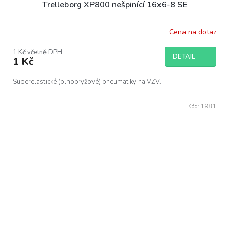
Trelleborg XP800 nešpinící 16x6-8 SE
Cena na dotaz
1 Kč včetně DPH
DETAIL
1 Kč
Superelastické (plnopryžové) pneumatiky na VZV.
Kód:
1981