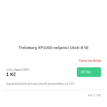
Trelleborg XP1000 nešpinící 16x6-8 SE
Cena na dotaz
1 Kč včetně DPH
DETAIL
1 Kč
Superelastické (plnopryžové) pneumatiky na VZV.
Kód:
1768