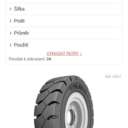
ů
Šířka
Profil
Průměr
Použití
VYMAZAT FILTRY
Položek k zobrazení:
24
V
Kód:
2632
ý
p
i
s
p
r
o
d