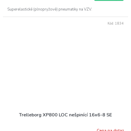
Superelastické (plnopryžové) pneumatiky na VZV.
Kód:
1834
Trelleborg XP800 LOC nešpinící 16x6-8 SE
Cena na dotaz