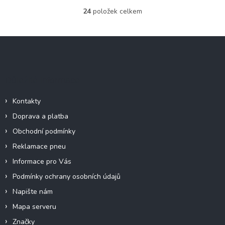
24
položek celkem
O
v
l
Z
á
á
d
p
a
c
a
Důležité informace
í
t
p
í
r
Kontakty
v
Doprava a platba
k
y
Obchodní podmínky
v
Reklamace pneu
ý
p
Informace pro Vás
i
Podmínky ochrany osobních údajů
s
u
Napište nám
Mapa serveru
Značky