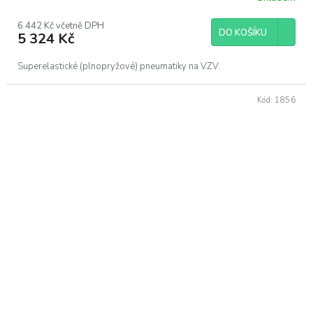
6 442 Kč včetně DPH
DO KOŠÍKU
5 324 Kč
Superelastické (plnopryžové) pneumatiky na VZV.
Kód:
1856