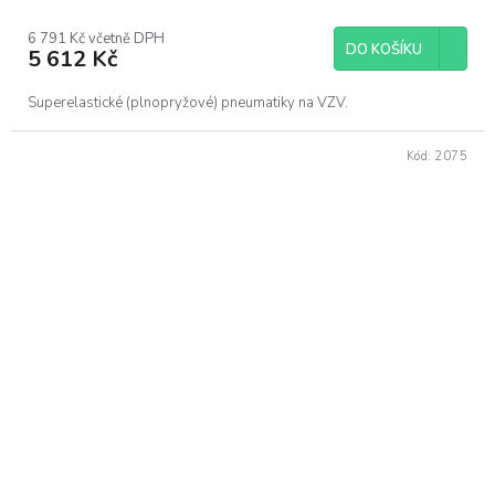
6 791 Kč včetně DPH
DO KOŠÍKU
5 612 Kč
Superelastické (plnopryžové) pneumatiky na VZV.
Kód:
2075