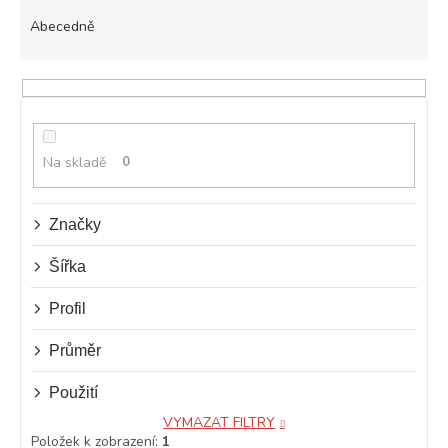
z
e
Abecedně
n
í
p
r
o
d
Na skladě
0
u
k
t
Značky
ů
Šířka
Profil
Průměr
Použití
VYMAZAT FILTRY
Položek k zobrazení:
1