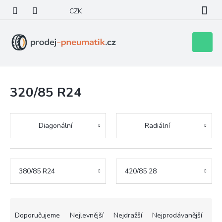
Přejít
CZK
na
obsah
Nákupní
košík
320/85 R24
Diagonální
Radiální
380/85 R24
420/85 28
Ř
a
Doporučujeme
Nejlevnější
Nejdražší
Nejprodávanější