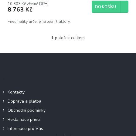
10 603 Kč včetně DPH
DO KOŠÍKU
8 763 Kč
Pneumatiky určené na lesní traktory.
1
položek celkem
O
v
l
Z
á
á
d
p
a
c
a
Důležité informace
í
t
p
í
r
Kontakty
v
Doprava a platba
k
y
Obchodní podmínky
v
Reklamace pneu
ý
p
Informace pro Vás
i