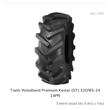
V
Kód:
3362
ý
p
i
s
p
r
o
d
u
k
t
ů
Tianli Woodland Premium Kevlar (ST) 320/85-24
14PR
Externí sklad (do 5 dnů u Vás)