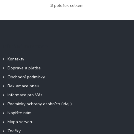
3
položek celkem
O
v
l
Z
á
á
d
p
a
c
a
Důležité informace
í
t
p
í
r
Kontakty
v
Doprava a platba
k
y
Obchodní podmínky
v
Reklamace pneu
ý
p
Informace pro Vás
i
Podmínky ochrany osobních údajů
s
u
Napište nám
Mapa serveru
Značky