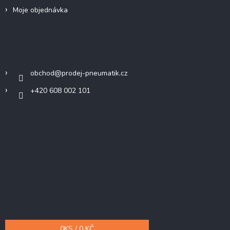
Moje objednávka
Kontakt
obchod
@
prodej-pneumatik.cz
+420 608 002 101
Přijímáme online platby
Nákupní košík
0
KS /
0 KČ