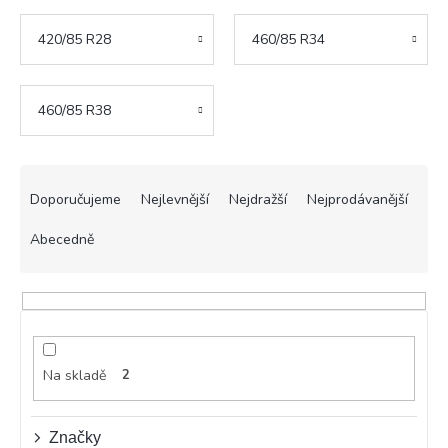
420/85 R28
460/85 R34
460/85 R38
Ř
a
Doporučujeme
Nejlevnější
Nejdražší
Nejprodávanější
z
e
Abecedně
n
í
p
r
o
d
Na skladě
2
u
k
t
Značky