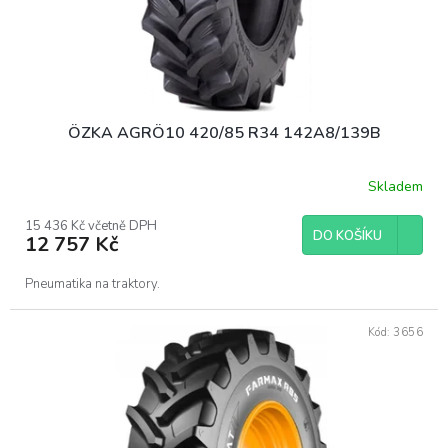
u
k
t
ů
ÖZKA AGRÖ10 420/85 R34 142A8/139B
Skladem
15 436 Kč včetně DPH
DO KOŠÍKU
12 757 Kč
Pneumatika na traktory.
Kód:
3656