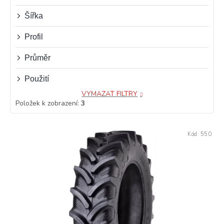
ů
Šířka
Profil
Průměr
Použití
VYMAZAT FILTRY
Položek k zobrazení:
3
V
Kód:
550
ý
p
i
s
p
r
o
d