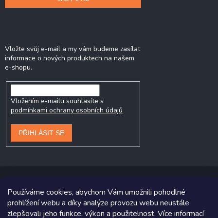
Odebírat newsletter
Vložte svůj e-mail a my vám budeme zasílat
informace o nových produktech na našem
e-shopu.
Vložením e-mailu souhlasíte s
podmínkami ochrany osobních údajů
PŘIHLÁSIT SE
Používáme cookies, abychom Vám umožnili pohodlné
prohlížení webu a díky analýze provozu webu neustále
Copyright 2026
Prodej-pneumatik.cz
. Všechna práva vyhrazena.
zlepšovali jeho funkce, výkon a použitelnost. Více informací