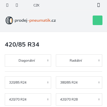
Přejít
CZK
na
obsah
Nákupní
košík
420/85 R34
Diagonální
Radiální
320/85 R24
380/85 R24
420/70 R24
420/70 R28