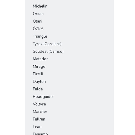
Michelin
Orium
Otani
ÖZKA
Triangle
Tyrex (Cordiant)
Solideal (Camso)
Matador
Mirage
Pirelli
Dayton
Fulda
Roadguider
Voltyre
Marcher
Fullrun
Leao
Dynamo