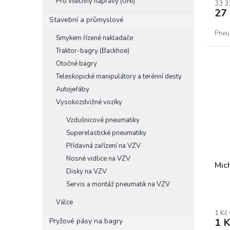
Pro všechny nápravy (UNI)
33 3
27
Stavební a průmyslové
Pneu
Smykem řízené nakladače
Traktor-bagry (Backhoe)
Otočné bagry
Teleskopické manipulátory a terénní desty
Autojeřáby
Vysokozdvižné vozíky
Vzdušnicové pneumatiky
Superelastické pneumatiky
Přídavná zařízení na VZV
Nosné vidlice na VZV
Mic
Disky na VZV
Servis a montáž pneumatik na VZV
Válce
1 Kč
1 K
Pryžové pásy na bagry