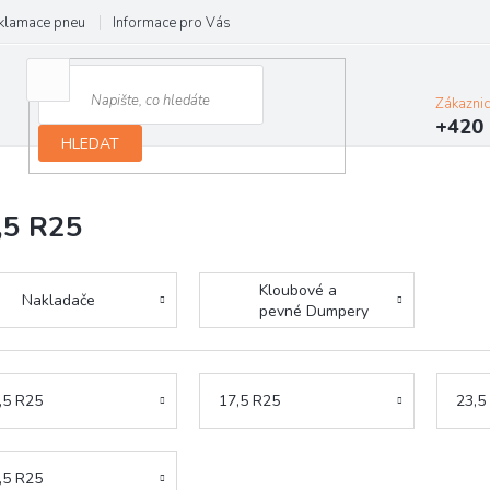
klamace pneu
Informace pro Vás
Podmínky ochrany osobních údajů
Zákazni
+420 
HLEDAT
,5 R25
Kloubové a
Nakladače
pevné Dumpery
,5 R25
17,5 R25
23,5
,5 R25