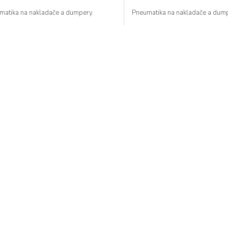
matika na nakladače a dumpery.
Pneumatika na nakladače a dum
O
v
l
á
d
a
c
í
p
r
v
k
y
v
ý
p
i
s
u