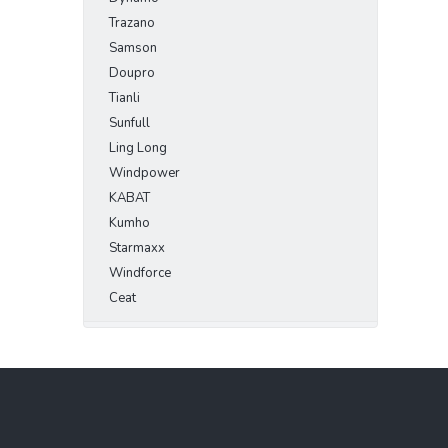
Trazano
Samson
Doupro
Tianli
Sunfull
Ling Long
Windpower
KABAT
Kumho
Starmaxx
Windforce
Ceat
Z
á
p
a