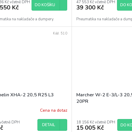
36 Kč včetně DPH
47 553 Kč včetně DPH
DO KOŠÍKU
DO KO
 550 Kč
39 300 Kč
matika na nakladače a dumpery.
Pneumatika na nakladače a dum
Kód:
510
helin XHA-2 20,5 R25 L3
Marcher W-2 E-3/L-3 20
20PR
Cena na dotaz
 včetně DPH
18 156 Kč včetně DPH
DETAIL
DO KO
č
15 005 Kč