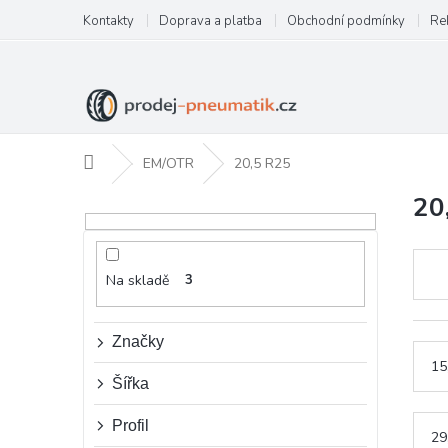
Přejít
Kontakty
Doprava a platba
Obchodní podmínky
Re
na
obsah
Domů
EM/OTR
20,5 R25
20
P
o
s
t
Na skladě
3
r
a
n
Značky
n
15
í
Šířka
p
a
Profil
29
n