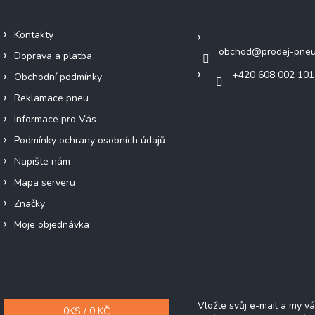
Důležité informace
Kontakt
Kontakty
obchod
@
prodej-pneu
Doprava a platba
+420 608 002 101
Obchodní podmínky
Reklamace pneu
Informace pro Vás
Podmínky ochrany osobních údajů
Napište nám
Mapa serveru
Značky
Moje objednávka
Nákupní košík
Odebírat newsle
Vložte svůj e-mail a my 
0
KS /
0 KČ