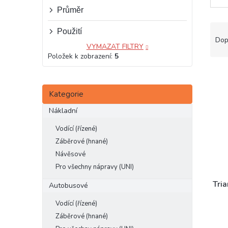
e
Průměr
l
Ř
Použití
a
Dop
VYMAZAT FILTRY
z
Položek k zobrazení:
5
e
V
n
ý
í
Přeskočit
p
Kategorie
p
kategorie
i
r
Nákladní
s
o
p
d
Vodící (řízené)
r
u
Záběrové (hnané)
o
k
Návěsové
d
t
Pro všechny nápravy (UNI)
u
ů
k
Tri
Autobusové
t
Vodící (řízené)
ů
Záběrové (hnané)