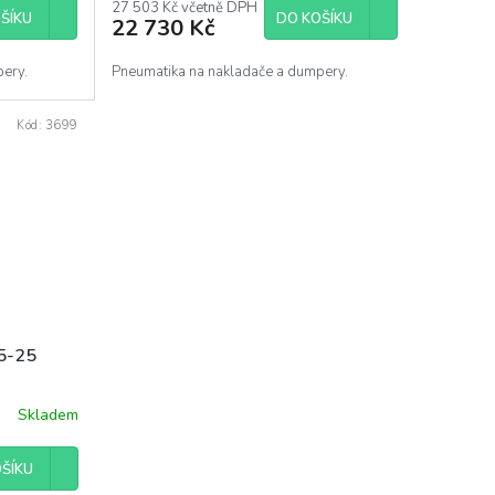
27 503 Kč včetně DPH
ŠÍKU
DO KOŠÍKU
22 730 Kč
pery.
Pneumatika na nakladače a dumpery.
Kód:
3699
,5-25
Skladem
ŠÍKU