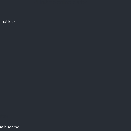
Přijímáme online platby
matik.cz
tter
vám budeme