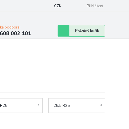
Napište nám
Mapa serveru
CZK
Značky
Moje objednávka
Přihlášení
cká podpora:
Nákupní
Prázdný košík
608 002 101
košík
 R25
26,5 R25