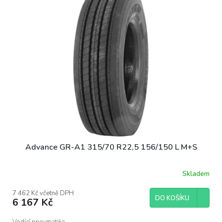
p
i
s
p
r
o
d
u
k
t
ů
Advance GR-A1 315/70 R22,5 156/150 L M+S
Skladem
7 462 Kč včetně DPH
DO KOŠÍKU
6 167 Kč