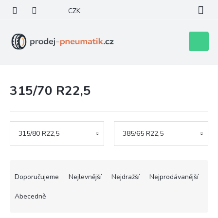
Přejít
CZK
na
obsah
Nákupní
košík
315/70 R22,5
315/80 R22,5
385/65 R22,5
Ř
a
Doporučujeme
Nejlevnější
Nejdražší
Nejprodávanější
z
e
Abecedně
n