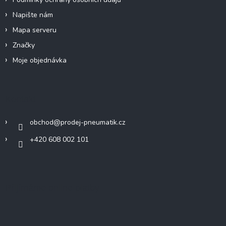
s
u
Napište nám
Mapa serveru
Značky
Moje objednávka
Kontakt
obchod
@
prodej-pneumatik.cz
+420 608 002 101
Přijímáme online platby