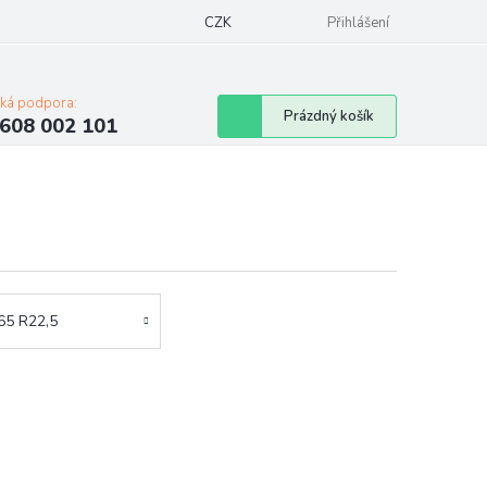
Napište nám
Mapa serveru
CZK
Značky
Moje objednávka
Přihlášení
cká podpora:
Nákupní
Prázdný košík
608 002 101
košík
65 R22,5