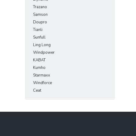
Trazano
Samson
Doupro
Tianli
Sunfull
Ling Long
Windpower
KABAT
Kumho
Starmaxx
Windforce
Ceat
Z
á
p
a