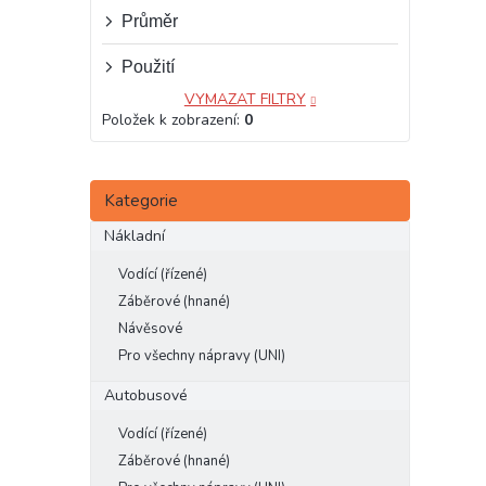
e
Průměr
l
Použití
VYMAZAT FILTRY
Položek k zobrazení:
0
Přeskočit
Kategorie
kategorie
Nákladní
Vodící (řízené)
Záběrové (hnané)
Návěsové
Pro všechny nápravy (UNI)
Autobusové
Vodící (řízené)
Záběrové (hnané)