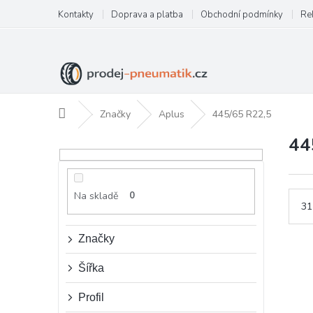
Přejít
Kontakty
Doprava a platba
Obchodní podmínky
Re
na
obsah
Domů
Značky
Aplus
445/65 R22,5
44
P
o
s
t
Na skladě
0
r
31
a
n
Značky
n
í
Šířka
p
a
Profil
n