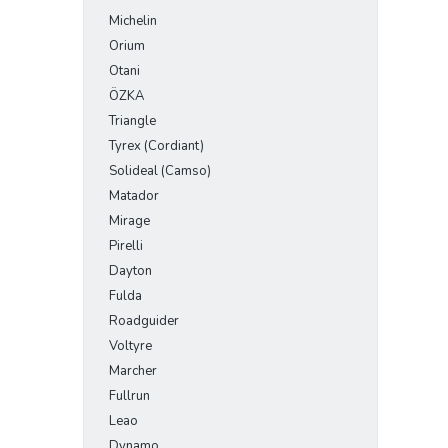
Michelin
Orium
Otani
ÖZKA
Triangle
Tyrex (Cordiant)
Solideal (Camso)
Matador
Mirage
Pirelli
Dayton
Fulda
Roadguider
Voltyre
Marcher
Fullrun
Leao
Dynamo