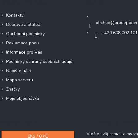
Důležité informace
Kontakt
Kontakty
obchod
@
prodej-pneu
Doprava a platba
+420 608 002 101
Obchodní podmínky
Reklamace pneu
Informace pro Vás
Podmínky ochrany osobních údajů
Napište nám
Mapa serveru
Značky
Moje objednávka
Nákupní košík
Odebírat newsle
Vložte svůj e-mail a my 
0
KS /
0 KČ