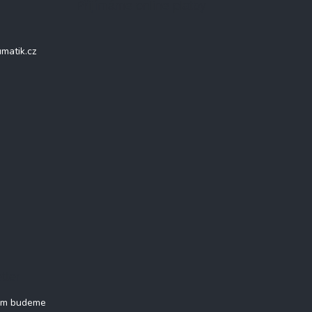
Přijímáme online platby
matik.cz
tter
vám budeme