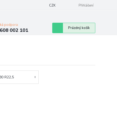
Napište nám
Mapa serveru
CZK
Značky
Moje objednávka
Přihlášení
cká podpora:
Nákupní
Prázdný košík
608 002 101
košík
80 R22,5