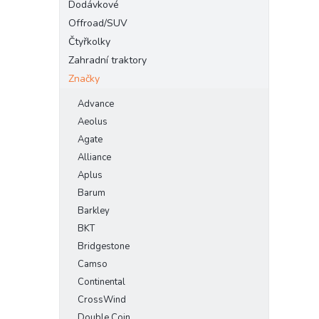
Dodávkové
Offroad/SUV
Čtyřkolky
Zahradní traktory
Značky
Advance
Aeolus
Agate
Alliance
Aplus
Barum
Barkley
BKT
Bridgestone
Camso
Continental
CrossWind
Double Coin