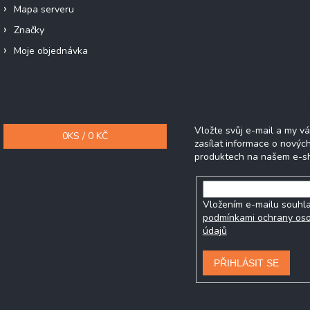
Mapa serveru
Značky
Moje objednávka
Nákupní košík
Odebírat newsle
Vložte svůj e-mail a my 
0
KS /
0 KČ
zasílat informace o novýc
produktech na našem e-s
Vložením e-mailu souhla
podmínkami ochrany os
údajů
PŘIHLÁSIT SE