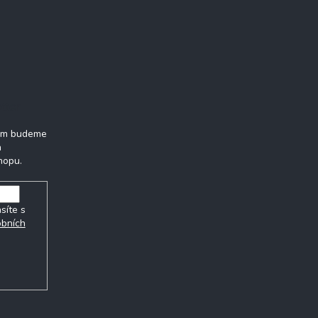
tter
vám budeme
h
hopu.
síte s
obních