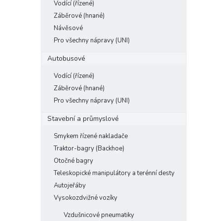
Vodící (řízené)
e
Záběrové (hnané)
l
Návěsové
Pro všechny nápravy (UNI)
Autobusové
Vodící (řízené)
Záběrové (hnané)
Pro všechny nápravy (UNI)
Stavební a průmyslové
Smykem řízené nakladače
Traktor-bagry (Backhoe)
Otočné bagry
Teleskopické manipulátory a terénní desty
Autojeřáby
Vysokozdvižné vozíky
Vzdušnicové pneumatiky