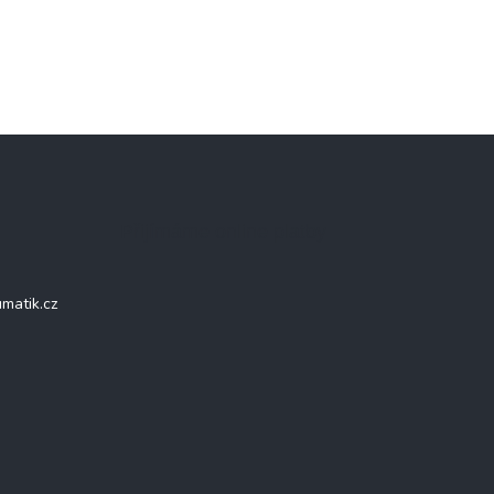
Přijímáme online platby
matik.cz