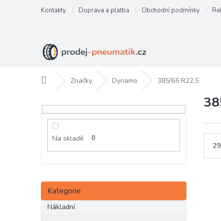
Přejít
Kontakty
Doprava a platba
Obchodní podmínky
Re
na
obsah
Domů
Značky
Dynamo
385/65 R22,5
38
P
o
s
t
Na skladě
0
r
29
a
n
n
Přeskočit
í
Kategorie
kategorie
p
Nákladní
a
n