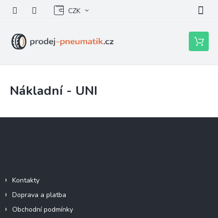
Přejít
CZK
na
obsah
Nákupní
košík
Nákladní - UNI
Z
á
p
a
Důležité informace
t
í
Kontakty
Doprava a platba
Obchodní podmínky