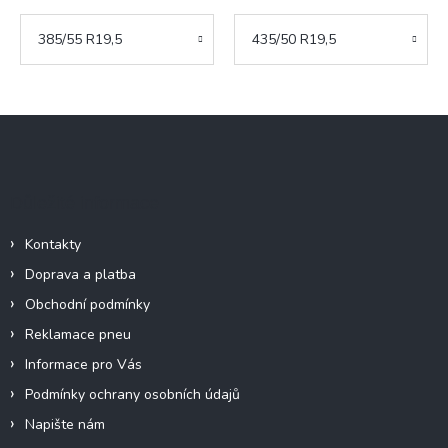
385/55 R19,5
435/50 R19,5
Z
á
p
a
Důležité informace
t
í
Kontakty
Doprava a platba
Obchodní podmínky
Reklamace pneu
Informace pro Vás
Podmínky ochrany osobních údajů
Napište nám