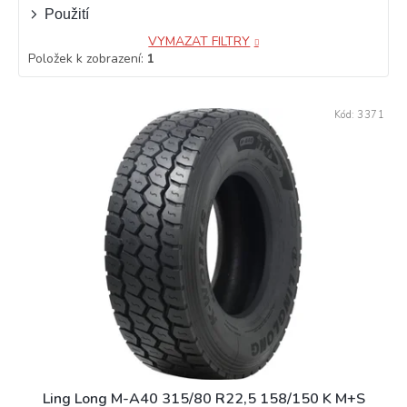
Použití
VYMAZAT FILTRY
Položek k zobrazení:
1
V
Kód:
3371
ý
p
i
s
p
r
o
d
u
k
t
ů
Ling Long M-A40 315/80 R22,5 158/150 K M+S