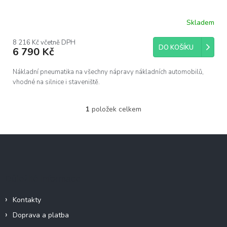
Skladem
8 216 Kč včetně DPH
DO KOŠÍKU
6 790 Kč
Nákladní pneumatika na všechny nápravy nákladních automobilů,
vhodné na silnice i staveniště.
1
položek celkem
O
v
l
Z
á
á
d
p
a
c
a
Důležité informace
í
t
p
í
r
Kontakty
v
Doprava a platba
k