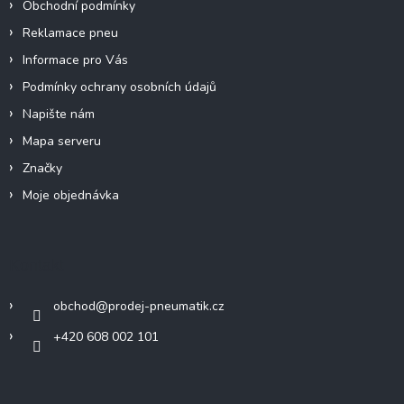
y
Obchodní podmínky
v
Reklamace pneu
ý
p
Informace pro Vás
i
Podmínky ochrany osobních údajů
s
u
Napište nám
Mapa serveru
Značky
Moje objednávka
Kontakt
obchod
@
prodej-pneumatik.cz
+420 608 002 101