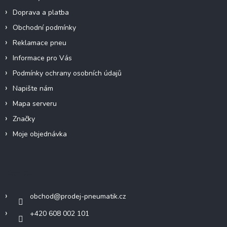
v
Doprava a platba
k
y
Obchodní podmínky
v
Reklamace pneu
ý
p
Informace pro Vás
i
Podmínky ochrany osobních údajů
s
u
Napište nám
Mapa serveru
Značky
Moje objednávka
Kontakt
obchod
@
prodej-pneumatik.cz
+420 608 002 101