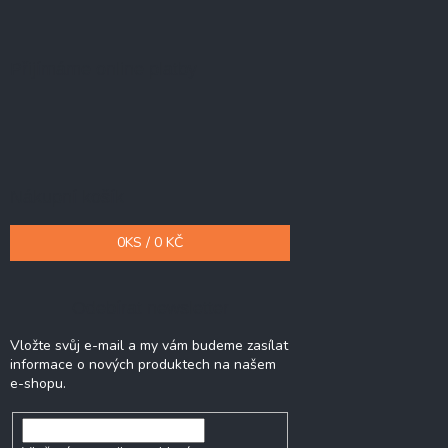
Přijímáme online platby
Nákupní košík
0
KS /
0 KČ
Odebírat newsletter
Vložte svůj e-mail a my vám budeme zasílat
informace o nových produktech na našem
e-shopu.