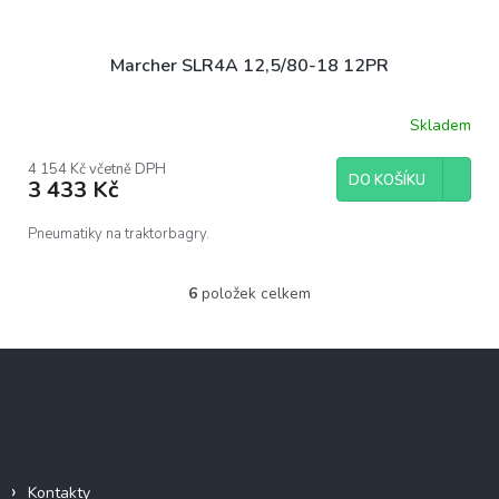
Marcher SLR4A 12,5/80-18 12PR
Skladem
4 154 Kč včetně DPH
DO KOŠÍKU
3 433 Kč
Pneumatiky na traktorbagry.
6
položek celkem
O
v
l
Z
á
á
d
p
a
c
a
Důležité informace
í
t
p
í
r
Kontakty