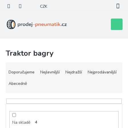
Přejít
CZK
na
obsah
Nákupní
košík
Traktor bagry
Ř
a
Doporučujeme
Nejlevnější
Nejdražší
Nejprodávanější
z
e
Abecedně
n
í
p
r
o
d
Na skladě
4