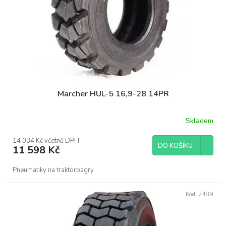
o
d
u
k
t
ů
Marcher HUL-5 16,9-28 14PR
Skladem
14 034 Kč včetně DPH
DO KOŠÍKU
11 598 Kč
Pneumatiky na traktorbagry.
Kód:
2489