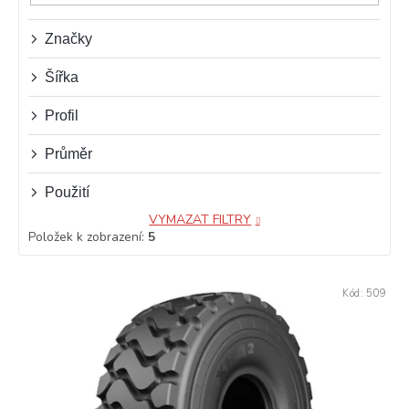
u
k
t
Značky
ů
Šířka
Profil
Průměr
Použití
VYMAZAT FILTRY
Položek k zobrazení:
5
V
Kód:
509
ý
p
i
s
p
r