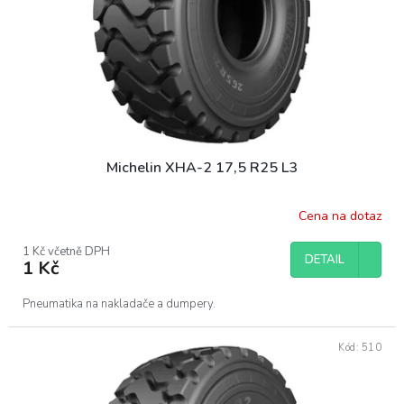
o
d
u
k
t
ů
Michelin XHA-2 17,5 R25 L3
Cena na dotaz
1 Kč včetně DPH
DETAIL
1 Kč
Pneumatika na nakladače a dumpery.
Kód:
510