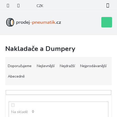
Přejít
CZK
na
obsah
Nákupní
košík
Nakladače a Dumpery
Ř
a
Doporučujeme
Nejlevnější
Nejdražší
Nejprodávanější
z
e
Abecedně
n
í
p
r
o
d
Na skladě
0