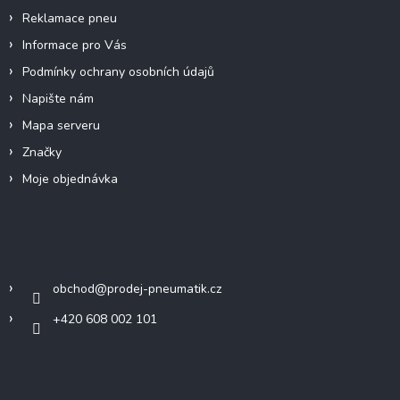
v
Reklamace pneu
ý
p
Informace pro Vás
i
Podmínky ochrany osobních údajů
s
u
Napište nám
Mapa serveru
Značky
Moje objednávka
Kontakt
obchod
@
prodej-pneumatik.cz
+420 608 002 101