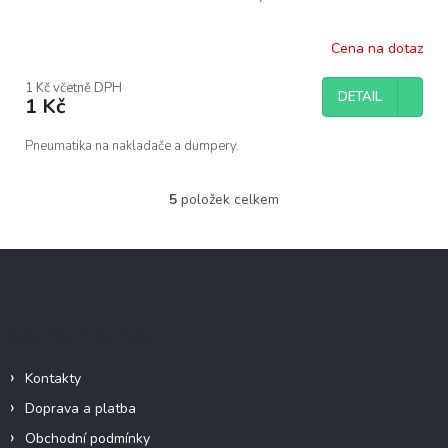
Cena na dotaz
1 Kč včetně DPH
DETAIL
1 Kč
Pneumatika na nakladače a dumpery.
5
položek celkem
O
v
l
Z
á
á
d
p
a
c
a
Důležité informace
í
t
p
í
r
Kontakty
v
Doprava a platba
k
y
Obchodní podmínky