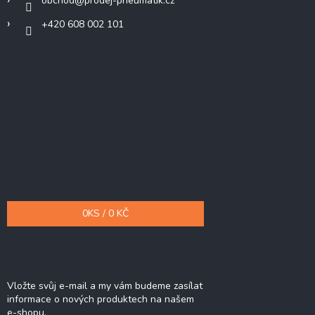
obchod
@
prodej-pneumatik.cz
+420 608 002 101
Přijímáme online platby
Nákupní košík
0
KS /
0 KČ
Odebírat newsletter
Vložte svůj e-mail a my vám budeme zasílat
informace o nových produktech na našem
e-shopu.