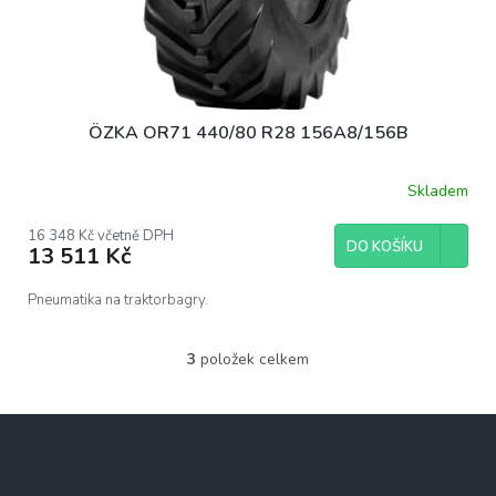
ÖZKA OR71 440/80 R28 156A8/156B
Skladem
16 348 Kč včetně DPH
DO KOŠÍKU
13 511 Kč
Pneumatika na traktorbagry.
3
položek celkem
O
v
l
Z
á
á
d
p
a
c