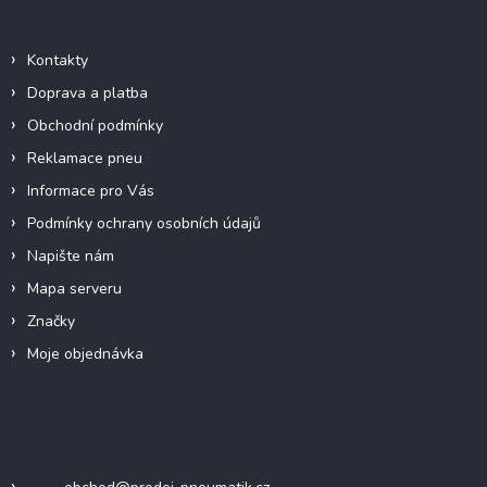
a
Důležité informace
í
t
p
í
r
Kontakty
v
Doprava a platba
k
y
Obchodní podmínky
v
Reklamace pneu
ý
p
Informace pro Vás
i
Podmínky ochrany osobních údajů
s
u
Napište nám
Mapa serveru
Značky
Moje objednávka
Kontakt