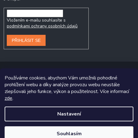
Vložením e-mailu souhlasíte s
podmínkami ochrany osobních údajů
PŘIHLÁSIT SE
Používáme cookies, abychom Vám umožnili pohodlné
prohlížení webu a díky analýze provozu webu neustále
Copyright 2026
Prodej-pneumatik.cz
. Všechna práva vyhrazena.
zlepšovali jeho funkce, výkon a použitelnost. Více informací
zde
.
Grafický návrh vytvořil a na Shoptet implementoval
Tomáš Hlad
&
Shoptetak.cz
.
Nastavení
Vytvořil Shoptet
Souhlasím