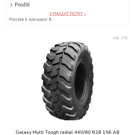
Použití
VYMAZAT FILTRY
Položek k zobrazení:
3
V
Kód:
378
ý
p
i
s
p
r
o
d
u
k
t
ů
Galaxy Multi Tough radial 440/80 R28 156 A8