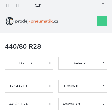
Přejít
CZK
na
obsah
Nákupní
košík
440/80 R28
Diagonální
Radiální
12,5/80-18
340/80-18
440/80 R24
480/80 R26