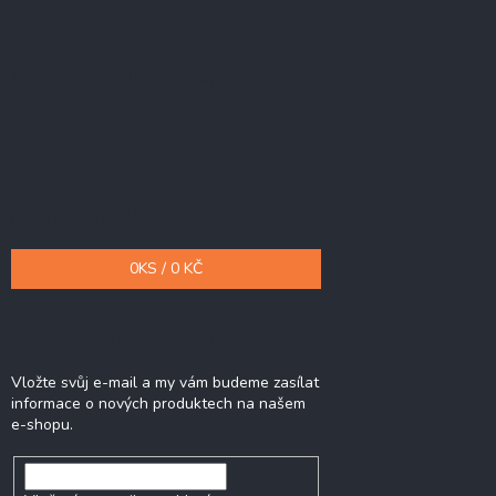
Přijímáme online platby
Nákupní košík
0
KS /
0 KČ
Odebírat newsletter
Vložte svůj e-mail a my vám budeme zasílat
informace o nových produktech na našem
e-shopu.