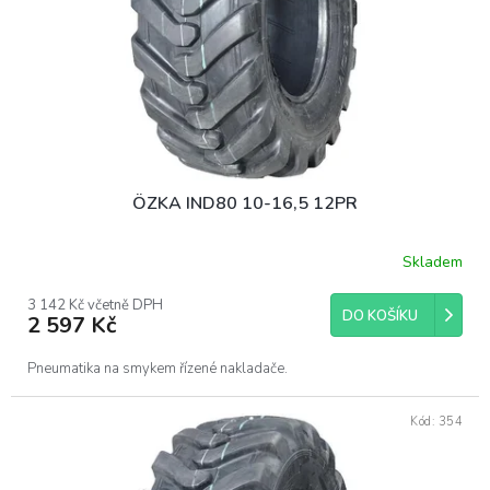
o
d
u
k
t
ů
ÖZKA IND80 10-16,5 12PR
Skladem
3 142 Kč včetně DPH
DO KOŠÍKU
2 597 Kč
Pneumatika na smykem řízené nakladače.
Kód:
354