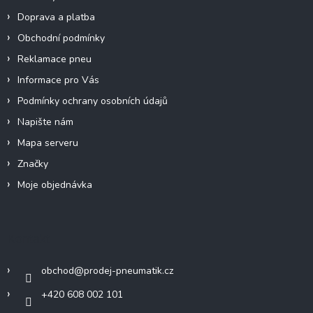
v
Doprava a platba
k
y
Obchodní podmínky
v
Reklamace pneu
ý
p
Informace pro Vás
i
Podmínky ochrany osobních údajů
s
u
Napište nám
Mapa serveru
Značky
Moje objednávka
Kontakt
obchod
@
prodej-pneumatik.cz
+420 608 002 101