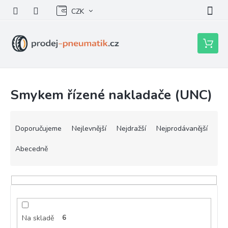
Přejít
CZK
na
obsah
Nákupní
košík
Smykem řízené nakladače (UNC)
Ř
a
Doporučujeme
Nejlevnější
Nejdražší
Nejprodávanější
z
e
Abecedně
n
í
p
r
o
d
Na skladě
6