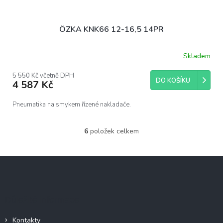
ÖZKA KNK66 12-16,5 14PR
Skladem
5 550 Kč včetně DPH
DO KOŠÍKU
4 587 Kč
Pneumatika na smykem řízené nakladače.
6
položek celkem
O
v
l
Z
á
á
d
p
a
c
a
Důležité informace
í
t
p
í
r
Kontakty