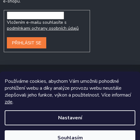
e-shopu.
Vložením e-mailu souhlasíte s
podmínkami ochrany osobních údajů
PŘIHLÁSIT SE
Používáme cookies, abychom Vám umožnili pohodlné
prohlížení webu a díky analýze provozu webu neustále
Copyright 2026
Prodej-pneumatik.cz
. Všechna práva vyhrazena.
zlepšovali jeho funkce, výkon a použitelnost. Více informací
Grafický návrh vytvořil a na Shoptet implementoval
Tomáš Hlad
&
zde
.
Shoptetak.cz
.
Nastavení
Vytvořil Shoptet
Souhlasím