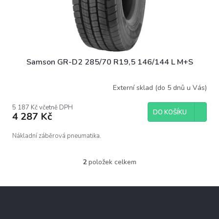
Samson GR-D2 285/70 R19,5 146/144 L M+S
Externí sklad (do 5 dnů u Vás)
5 187 Kč včetně DPH
DO KOŠÍKU
4 287 Kč
Nákladní záběrová pneumatika.
2
položek celkem
O
v
l
Z
á
á
d
p
a