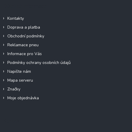
c
a
Důležité informace
í
t
p
í
r
Kontakty
v
Doprava a platba
k
y
Obchodní podmínky
v
Reklamace pneu
ý
p
Informace pro Vás
i
Podmínky ochrany osobních údajů
s
u
Napište nám
Mapa serveru
Značky
Moje objednávka
Kontakt