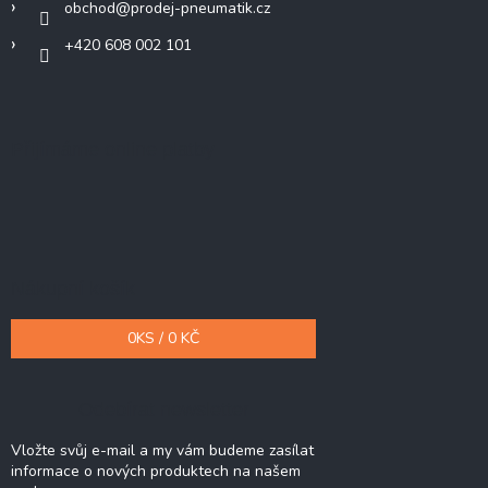
obchod
@
prodej-pneumatik.cz
+420 608 002 101
Přijímáme online platby
Nákupní košík
0
KS /
0 KČ
Odebírat newsletter
Vložte svůj e-mail a my vám budeme zasílat
informace o nových produktech na našem