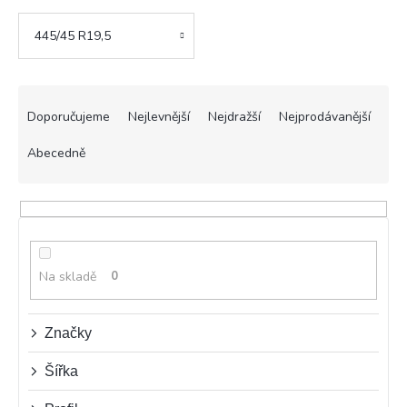
445/45 R19,5
Ř
a
Doporučujeme
Nejlevnější
Nejdražší
Nejprodávanější
z
e
Abecedně
n
í
p
r
o
d
Na skladě
0
u
k
t
Značky
ů
Šířka