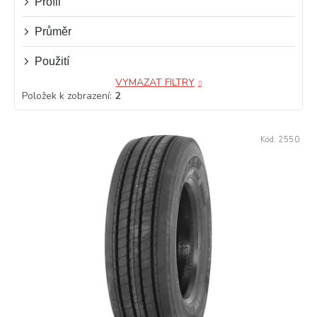
Profil
Průměr
Použití
VYMAZAT FILTRY
Položek k zobrazení:
2
V
Kód:
2550
ý
p
i
s
p
r
o
d
u
k
t