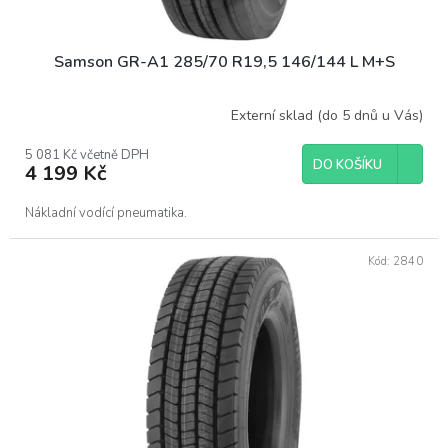
ů
Samson GR-A1 285/70 R19,5 146/144 L M+S
Externí sklad (do 5 dnů u Vás)
5 081 Kč včetně DPH
DO KOŠÍKU
4 199 Kč
Nákladní vodící pneumatika.
Kód:
2840