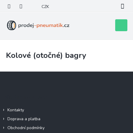
Přejít
CZK
na
obsah
Nákupní
košík
Kolové (otočné) bagry
Z
á
p
a
Důležité informace
t
í
Kontakty
Doprava a platba
Obchodní podmínky