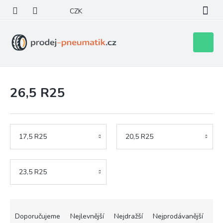
Přejít
CZK
na
obsah
Nákupní
košík
26,5 R25
17,5 R25
20,5 R25
23,5 R25
Ř
a
Doporučujeme
Nejlevnější
Nejdražší
Nejprodávanější