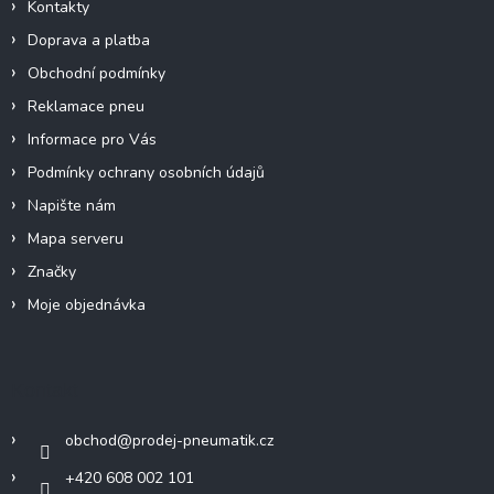
r
Kontakty
v
Doprava a platba
k
y
Obchodní podmínky
v
Reklamace pneu
ý
p
Informace pro Vás
i
Podmínky ochrany osobních údajů
s
u
Napište nám
Mapa serveru
Značky
Moje objednávka
Kontakt
obchod
@
prodej-pneumatik.cz
+420 608 002 101