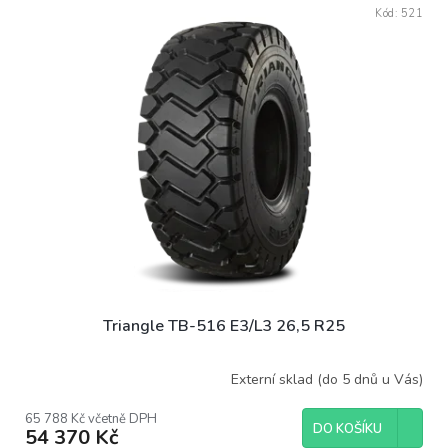
V
Kód:
521
ý
p
i
s
p
r
o
d
u
k
t
ů
Triangle TB-516 E3/L3 26,5 R25
Externí sklad (do 5 dnů u Vás)
65 788 Kč včetně DPH
DO KOŠÍKU
54 370 Kč