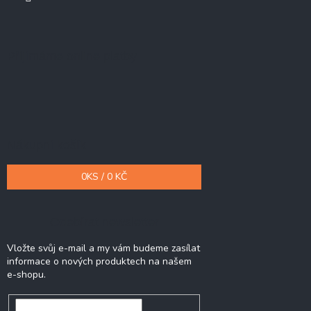
Přijímáme online platby
Nákupní košík
0
KS /
0 KČ
Odebírat newsletter
Vložte svůj e-mail a my vám budeme zasílat
informace o nových produktech na našem
e-shopu.