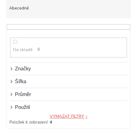
z
e
Abecedně
n
í
p
r
o
d
Na skladě
0
u
k
t
Značky
ů
Šířka
Průměr
Použití
VYMAZAT FILTRY
Položek k zobrazení:
4