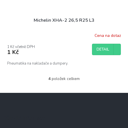
Michelin XHA-2 26,5 R25 L3
Cena na dotaz
1 Kč včetně DPH
DETAIL
1 Kč
Pneumatika na nakladače a dumpery.
4
položek celkem
O
v
l
Z
á
á
d
p
a
c
a
Důležité informace
í
t
p
í