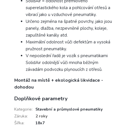
SolidAir = odolnost prémiového
superelastického kola a pohlcování otřesů a
vibrací jako u vzduchové pneumatiky.
Určeno zejména na špatné povrchy, jako jsou
panely, dlažba, nezpevněné plochy, koleje,
zapuštěné kanály atd.
Maximální odolnost vůči defektům a vysoká
pružnost pneumatiky.
V neposlední řadě je vozík s pneumatikami
SolidAir odolnější vůči mnoha běžným
závadám podvozku plynoucích z otřesů.
Montáž na místě + ekologická likvidace -
dohodou
Doplňkové parametry
Kategorie
:
Stavební a průmyslové pneumatiky
Záruka
:
2 roky
Šířka
:
18x7