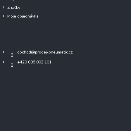
Značky
Moje objednávka
Kontakt
obchod
@
prodej-pneumatik.cz
+420 608 002 101
Přijímáme online platby
Nákupní košík