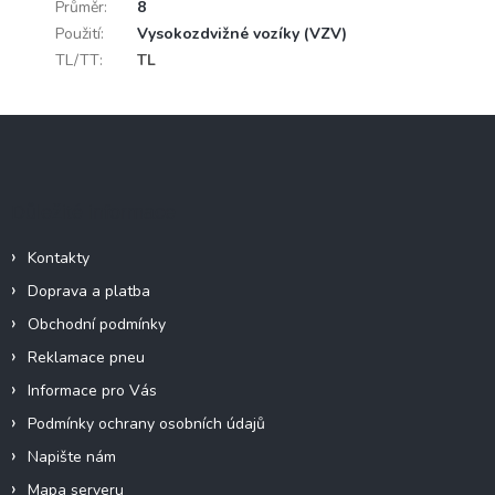
Průměr
:
8
Použití
:
Vysokozdvižné vozíky (VZV)
TL/TT
:
TL
Z
á
p
a
Důležité informace
t
í
Kontakty
Doprava a platba
Obchodní podmínky
Reklamace pneu
Informace pro Vás
Podmínky ochrany osobních údajů
Napište nám
Mapa serveru